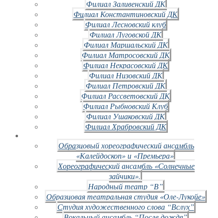
Филиал Заливенский ДК
Филиал Константиновский ДК
Филиал Лесновский клуб
Филиал Луговской ДК
Филиал Маршальский ДК
Филиал Матросовский ДК
Филиал Некрасовский ДК
Филиал Низовский ДК
Филиал Петровский ДК
Филиал Рассветовский ДК
Филиал Рыбновский Клуб
Филиал Ушаковский ДК
Филиал Храбровский ДК
Образцовый хореографический ансамбль
«Калейдоскоп» и «Премьера»
Хореографический ансамбль «Солнечные
зайчики».
Народный театр “В”
Образцовая театральная студия «Оле-Лукойе»
Студия художественного слова “Вслух”
Вокальный ансамбль “После дождя”