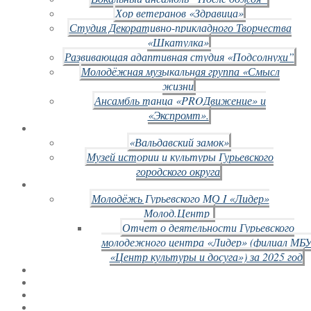
Хор ветеранов «Здравица»
Студия Декоративно-прикладного Творчества
«Шкатулка»
Развивающая адаптивная студия «Подсолнухи”
Молодёжная музыкальная группа «Смысл
жизни
Ансамбль танца «PROДвижение» и
«Экспромт».
«Вальдавский замок»
Музей истории и культуры Гурьевского
городского округа
Молодёжь Гурьевского МО I «Лидер»
Молод.Центр
Отчет о деятельности Гурьевского
молодежного центра «Лидер» (филиал МБ
«Центр культуры и досуга») за 2025 год