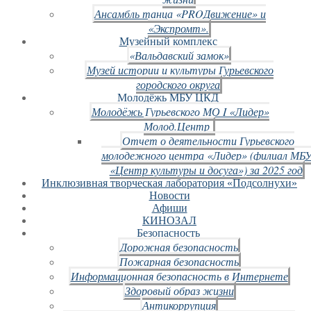
Ансамбль танца «PROДвижение» и
«Экспромт».
Музейный комплекс
«Вальдавский замок»
Музей истории и культуры Гурьевского
городского округа
Молодёжь МБУ ЦКД
Молодёжь Гурьевского МО I «Лидер»
Молод.Центр
Отчет о деятельности Гурьевского
молодежного центра «Лидер» (филиал МБ
«Центр культуры и досуга») за 2025 год
Инклюзивная творческая лаборатория «Подсолнухи»
Новости
Афиши
КИНОЗАЛ
Безопасность
Дорожная безопасность
Пожарная безопасность
Информационная безопасность в Интернете
Здоровый образ жизни
Антикоррупция