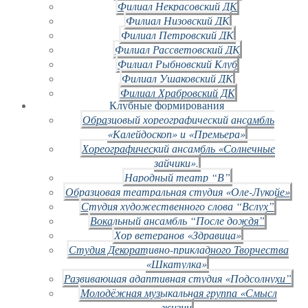
Филиал Некрасовский ДК
Филиал Низовский ДК
Филиал Петровский ДК
Филиал Рассветовский ДК
Филиал Рыбновский Клуб
Филиал Ушаковский ДК
Филиал Храбровский ДК
Клубные формирования
Образцовый хореографический ансамбль
«Калейдоскоп» и «Премьера»
Хореографический ансамбль «Солнечные
зайчики».
Народный театр “В”
Образцовая театральная студия «Оле-Лукойе»
Студия художественного слова “Вслух”
Вокальный ансамбль “После дождя”
Хор ветеранов «Здравица»
Студия Декоративно-прикладного Творчества
«Шкатулка»
Развивающая адаптивная студия «Подсолнухи”
Молодёжная музыкальная группа «Смысл
жизни