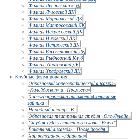
Филиал Лесновский клуб
Филиал Луговской ДК
Филиал Маршальский ДК
Филиал Матросовский ДК
Филиал Некрасовский ДК
Филиал Низовский ДК
Филиал Петровский ДК
Филиал Рассветовский ДК
Филиал Рыбновский Клуб
Филиал Ушаковский ДК
Филиал Храбровский ДК
Клубные формирования
Образцовый хореографический ансамбль
«Калейдоскоп» и «Премьера»
Хореографический ансамбль «Солнечные
зайчики».
Народный театр “В”
Образцовая театральная студия «Оле-Лукойе»
Студия художественного слова “Вслух”
Вокальный ансамбль “После дождя”
Хор ветеранов «Здравица»