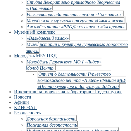
Студия Декоративно-прикладного Творчества
«Шкатулка»
Развивающая адаптивная студия «Подсолнухи”
Молодёжная музыкальная группа «Смысл жизни
Ансамбль танца «PROДвижение» и «Экспромт».
Музейный комплекс
«Вальдавский замок»
Музей истории и культуры Гурьевского городского
округа
Молодёжь МБУ ЦКД
Молодёжь Гурьевского МО I «Лидер»
Молод.Центр
Отчет о деятельности Гурьевского
молодежного центра «Лидер» (филиал МБУ
«Центр культуры и досуга») за 2025 год
Инклюзивная творческая лаборатория «Подсолнухи»
Новости
Афиши
КИНОЗАЛ
Безопасность
Дорожная безопасность
Пожарная безопасность
Информационная безопасность в Интернете