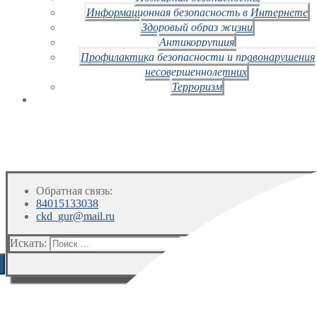
Информационная безопасность в Интернете
Здоровый образ жизни
Антикоррупция
Профилактика безопасности и правонарушения
несовершеннолетних
Терроризм
Обратная связь:
84015133038
ckd_gur@mail.ru
Искать: