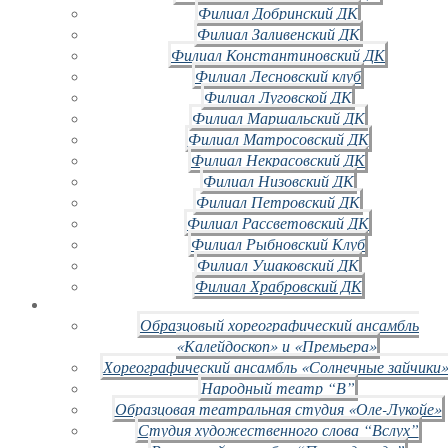
Филиал Добринский ДК
Филиал Заливенский ДК
Филиал Константиновский ДК
Филиал Лесновский клуб
Филиал Луговской ДК
Филиал Маршальский ДК
Филиал Матросовский ДК
Филиал Некрасовский ДК
Филиал Низовский ДК
Филиал Петровский ДК
Филиал Рассветовский ДК
Филиал Рыбновский Клуб
Филиал Ушаковский ДК
Филиал Храбровский ДК
Образцовый хореографический ансамбль
«Калейдоскоп» и «Премьера»
Хореографический ансамбль «Солнечные зайчики»
Народный театр “В”
Образцовая театральная студия «Оле-Лукойе»
Студия художественного слова “Вслух”