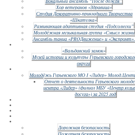
Вокальный ансамбль “После дождя”
Хор ветеранов «Здравица»
Студия Декоративно-прикладного Творчества
«Шкатулка»
Развивающая адаптивная студия «Подсолнухи”
Молодёжная музыкальная группа «Смысл жизни
Ансамбль танца «PROДвижение» и «Экспромт».
«Вальдавский замок»
Музей истории и культуры Гурьевского городског
округа
Молодёжь Гурьевского МО I «Лидер» Молод.Цент
Отчет о деятельности Гурьевского молод
центра «Лидер» (филиал МБУ «Центр куль
досуга») за 2025 год
Дорожная безопасность
Пожарная безопасность