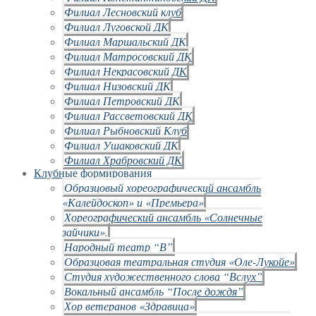
Филиал Лесновский клуб
Филиал Луговской ДК
Филиал Маршальский ДК
Филиал Матросовский ДК
Филиал Некрасовский ДК
Филиал Низовский ДК
Филиал Петровский ДК
Филиал Рассветовский ДК
Филиал Рыбновский Клуб
Филиал Ушаковский ДК
Филиал Храбровский ДК
Клубные формирования
Образцовый хореографический ансамбль
«Калейдоскоп» и «Премьера»
Хореографический ансамбль «Солнечные
зайчики».
Народный театр “В”
Образцовая театральная студия «Оле-Лукойе»
Студия художественного слова “Вслух”
Вокальный ансамбль “После дождя”
Хор ветеранов «Здравица»