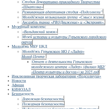
Студия Декоративно-прикладного Творчества
«Шкатулка»
Развивающая адаптивная студия «Подсолнухи”
Молодёжная музыкальная группа «Смысл жизни
Ансамбль танца «PROДвижение» и «Экспромт».
Музейный комплекс
«Вальдавский замок»
Музей истории и культуры Гурьевского городского
округа
Молодёжь МБУ ЦКД
Молодёжь Гурьевского МО I «Лидер»
Молод.Центр
Отчет о деятельности Гурьевского
молодежного центра «Лидер» (филиал МБУ
«Центр культуры и досуга») за 2025 год
Инклюзивная творческая лаборатория «Подсолнухи»
Новости
Афиши
КИНОЗАЛ
Безопасность
Дорожная безопасность
Пожарная безопасность
Информационная безопасность в Интернете