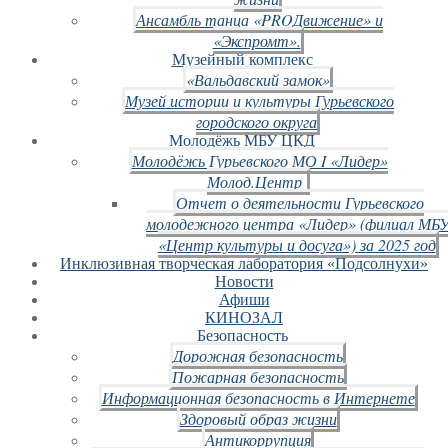
Ансамбль танца «PROДвижение» и
«Экспромт».
Музейный комплекс
«Вальдавский замок»
Музей истории и культуры Гурьевского
городского округа
Молодёжь МБУ ЦКД
Молодёжь Гурьевского МО I «Лидер»
Молод.Центр
Отчет о деятельности Гурьевского
молодежного центра «Лидер» (филиал МБ
«Центр культуры и досуга») за 2025 год
Инклюзивная творческая лаборатория «Подсолнухи»
Новости
Афиши
КИНОЗАЛ
Безопасность
Дорожная безопасность
Пожарная безопасность
Информационная безопасность в Интернете
Здоровый образ жизни
Антикоррупция