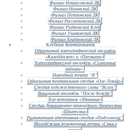
Филиал Некрасовский ДК
Филиал Низовский ДК
Филиал Петровский ДК
Филиал Рассветовский ДК
Филиал Рыбновский Клуб
Филиал Ушаковский ДК
Филиал Храбровский ДК
Клубные формирования
Образцовый хореографический ансамбль
«Калейдоскоп» и «Премьера»
Хореографический ансамбль «Солнечные
зайчики».
Народный театр “В”
Образцовая театральная студия «Оле-Лукойе»
Студия художественного слова “Вслух”
Вокальный ансамбль “После дождя”
Хор ветеранов «Здравица»
Студия Декоративно-прикладного Творчества
«Шкатулка»
Развивающая адаптивная студия «Подсолнухи”
Молодёжная музыкальная группа «Смысл
жизни