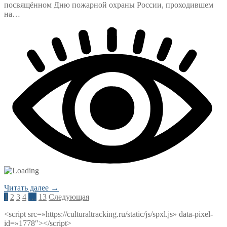
посвящённом Дню пожарной охраны России, проходившем
на…
Читать далее →
Пагинация
1
2
3
4
…
13
Следующая
записей
<script src=»https://culturaltracking.ru/static/js/spxl.js» data-pixel-
id=»1778″></script>