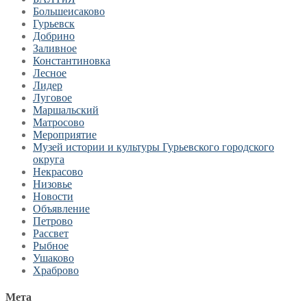
Большеисаково
Гурьевск
Добрино
Заливное
Константиновка
Лесное
Лидер
Луговое
Маршальский
Матросово
Мероприятие
Музей истории и культуры Гурьевского городского
округа
Некрасово
Низовье
Новости
Объявление
Петрово
Рассвет
Рыбное
Ушаково
Храброво
Мета