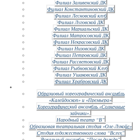
Филиал Заливенский ДК
Филиал Константиновский ДК
Филиал Лесновский клуб
Филиал Луговской ДК
Филиал Маршальский ДК
Филиал Матросовский ДК
Филиал Некрасовский ДК
Филиал Низовский ДК
Филиал Петровский ДК
Филиал Рассветовский ДК
Филиал Рыбновский Клуб
Филиал Ушаковский ДК
Филиал Храбровский ДК
Образцовый хореографический ансамбль
«Калейдоскоп» и «Премьера»
Хореографический ансамбль «Солнечные
зайчики».
Народный театр “В”
Образцовая театральная студия «Оле-Лукойе»
Студия художественного слова “Вслух”
Вокальный ансамбль “После дождя”