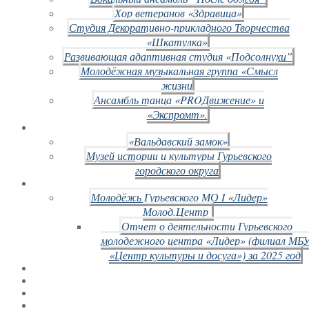
Хор ветеранов «Здравица»
Студия Декоративно-прикладного Творчества
«Шкатулка»
Развивающая адаптивная студия «Подсолнухи”
Молодёжная музыкальная группа «Смысл
жизни
Ансамбль танца «PROДвижение» и
«Экспромт».
«Вальдавский замок»
Музей истории и культуры Гурьевского
городского округа
Молодёжь Гурьевского МО I «Лидер»
Молод.Центр
Отчет о деятельности Гурьевского
молодежного центра «Лидер» (филиал МБ
«Центр культуры и досуга») за 2025 год