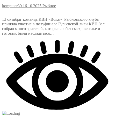
komputer39
16.10.2025
Рыбное
13 октября команда КВН «Вояж» Рыбновского клуба
приняла участие в полуфинале Гурьевской лиги КВН.Зал
собрал много зрителей, которые любят смех, веселье и
готовых были насладиться…