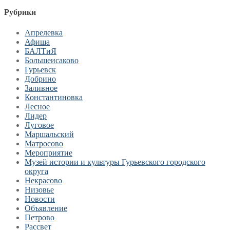
Рубрики
Апрелевка
Афиша
БАЛТиЯ
Большеисаково
Гурьевск
Добрино
Заливное
Константиновка
Лесное
Лидер
Луговое
Маршальский
Матросово
Мероприятие
Музей истории и культуры Гурьевского городского
округа
Некрасово
Низовье
Новости
Объявление
Петрово
Рассвет