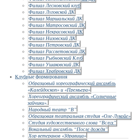
Филиал Лесновский клуб
Филиал Луговской ДК
Филиал Маршальский ДК
Филиал Матросовский ДК
Филиал Некрасовский ДК
Филиал Низовский ДК
Филиал Петровский ДК
Филиал Рассветовский ДК
Филиал Рыбновский Клуб
Филиал Ушаковский ДК
Филиал Храбровский ДК
Клубные формирования
Образцовый хореографический ансамбль
«Калейдоскоп» и «Премьера»
Хореографический ансамбль «Солнечные
зайчики».
Народный театр “В”
Образцовая театральная студия «Оле-Лукойе»
Студия художественного слова “Вслух”
Вокальный ансамбль “После дождя”
Хор ветеранов «Здравица»