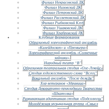
Филиал Некрасовский ДК
Филиал Низовский ДК
Филиал Петровский ДК
Филиал Рассветовский ДК
Филиал Рыбновский Клуб
Филиал Ушаковский ДК
Филиал Храбровский ДК
Клубные формирования
Образцовый хореографический ансамбль
«Калейдоскоп» и «Премьера»
Хореографический ансамбль «Солнечные
зайчики».
Народный театр “В”
Образцовая театральная студия «Оле-Лукойе»
Студия художественного слова “Вслух”
Вокальный ансамбль “После дождя”
Хор ветеранов «Здравица»
Студия Декоративно-прикладного Творчества
«Шкатулка»
Развивающая адаптивная студия «Подсолнухи”
Молодёжная музыкальная группа «Смысл
жизни