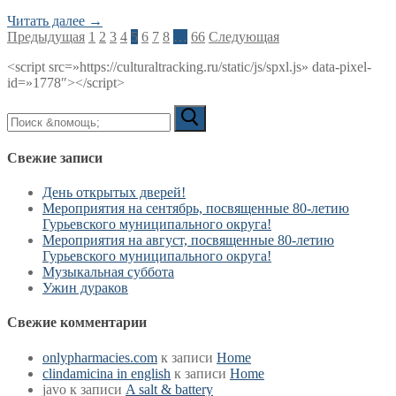
Читать далее →
Пагинация
Предыдущая
1
2
3
4
5
6
7
8
…
66
Следующая
записей
<script src=»https://culturaltracking.ru/static/js/spxl.js» data-pixel-
id=»1778″></script>
Искать:
Свежие записи
День открытых дверей!
Мероприятия на сентябрь, посвященные 80-летию
Гурьевского муниципального округа!
Мероприятия на август, посвященные 80-летию
Гурьевского муниципального округа!
Музыкальная суббота
Ужин дураков
Свежие комментарии
onlypharmacies.com
к записи
Home
clindamicina in english
к записи
Home
javo
к записи
A salt & battery