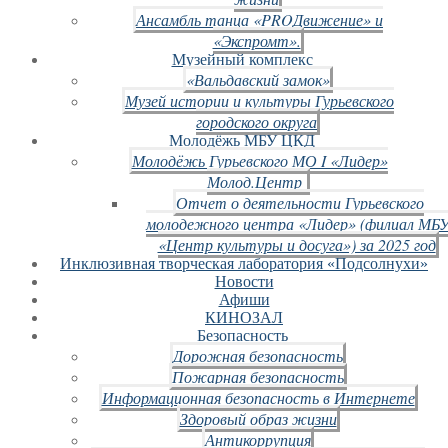
Ансамбль танца «PROДвижение» и
«Экспромт».
Музейный комплекс
«Вальдавский замок»
Музей истории и культуры Гурьевского
городского округа
Молодёжь МБУ ЦКД
Молодёжь Гурьевского МО I «Лидер»
Молод.Центр
Отчет о деятельности Гурьевского
молодежного центра «Лидер» (филиал МБ
«Центр культуры и досуга») за 2025 год
Инклюзивная творческая лаборатория «Подсолнухи»
Новости
Афиши
КИНОЗАЛ
Безопасность
Дорожная безопасность
Пожарная безопасность
Информационная безопасность в Интернете
Здоровый образ жизни
Антикоррупция