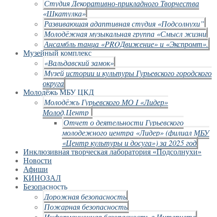
Студия Декоративно-прикладного Творчества
«Шкатулка»
Развивающая адаптивная студия «Подсолнухи”
Молодёжная музыкальная группа «Смысл жизни
Ансамбль танца «PROДвижение» и «Экспромт».
Музейный комплекс
«Вальдавский замок»
Музей истории и культуры Гурьевского городского
округа
Молодёжь МБУ ЦКД
Молодёжь Гурьевского МО I «Лидер»
Молод.Центр
Отчет о деятельности Гурьевского
молодежного центра «Лидер» (филиал МБУ
«Центр культуры и досуга») за 2025 год
Инклюзивная творческая лаборатория «Подсолнухи»
Новости
Афиши
КИНОЗАЛ
Безопасность
Дорожная безопасность
Пожарная безопасность
Информационная безопасность в Интернете