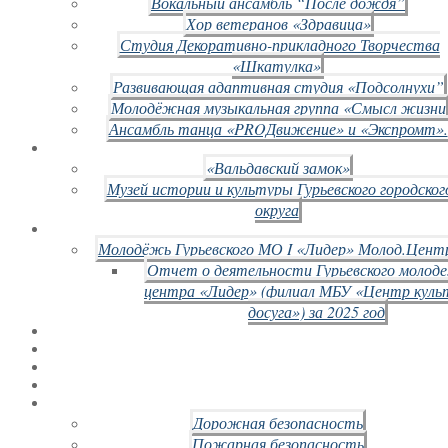
Вокальный ансамбль “После дождя”
Хор ветеранов «Здравица»
Студия Декоративно-прикладного Творчества
«Шкатулка»
Развивающая адаптивная студия «Подсолнухи”
Молодёжная музыкальная группа «Смысл жизни
Ансамбль танца «PROДвижение» и «Экспромт».
«Вальдавский замок»
Музей истории и культуры Гурьевского городског
округа
Молодёжь Гурьевского МО I «Лидер» Молод.Цент
Отчет о деятельности Гурьевского молод
центра «Лидер» (филиал МБУ «Центр куль
досуга») за 2025 год
Дорожная безопасность
Пожарная безопасность