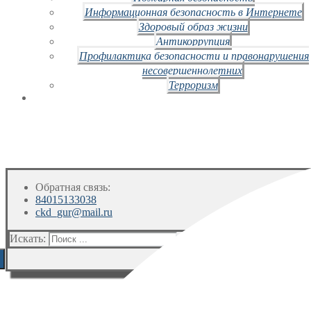
Информационная безопасность в Интернете
Здоровый образ жизни
Антикоррупция
Профилактика безопасности и правонарушения
несовершеннолетних
Терроризм
Обратная связь:
84015133038
ckd_gur@mail.ru
Искать: