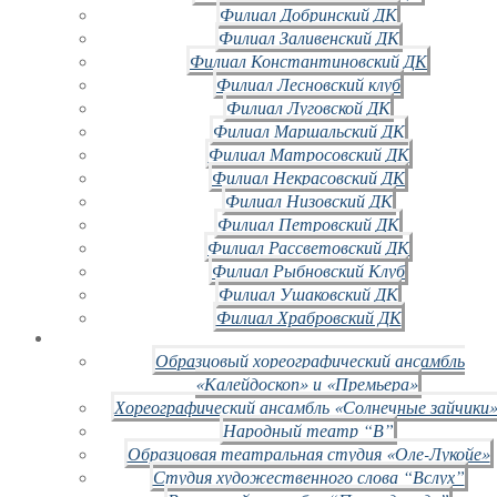
Филиал Добринский ДК
Филиал Заливенский ДК
Филиал Константиновский ДК
Филиал Лесновский клуб
Филиал Луговской ДК
Филиал Маршальский ДК
Филиал Матросовский ДК
Филиал Некрасовский ДК
Филиал Низовский ДК
Филиал Петровский ДК
Филиал Рассветовский ДК
Филиал Рыбновский Клуб
Филиал Ушаковский ДК
Филиал Храбровский ДК
Образцовый хореографический ансамбль
«Калейдоскоп» и «Премьера»
Хореографический ансамбль «Солнечные зайчики»
Народный театр “В”
Образцовая театральная студия «Оле-Лукойе»
Студия художественного слова “Вслух”