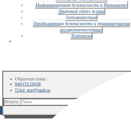
Информационная безопасность в Интернете
Здоровый образ жизни
Антикоррупция
Профилактика безопасности и правонарушения
несовершеннолетних
Терроризм
Обратная связь:
84015133038
ckd_gur@mail.ru
Искать: