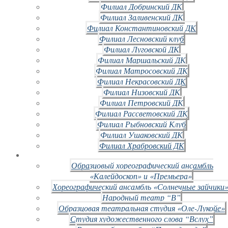
Филиал Добринский ДК
Филиал Заливенский ДК
Филиал Константиновский ДК
Филиал Лесновский клуб
Филиал Луговской ДК
Филиал Маршальский ДК
Филиал Матросовский ДК
Филиал Некрасовский ДК
Филиал Низовский ДК
Филиал Петровский ДК
Филиал Рассветовский ДК
Филиал Рыбновский Клуб
Филиал Ушаковский ДК
Филиал Храбровский ДК
Образцовый хореографический ансамбль
«Калейдоскоп» и «Премьера»
Хореографический ансамбль «Солнечные зайчики»
Народный театр “В”
Образцовая театральная студия «Оле-Лукойе»
Студия художественного слова “Вслух”