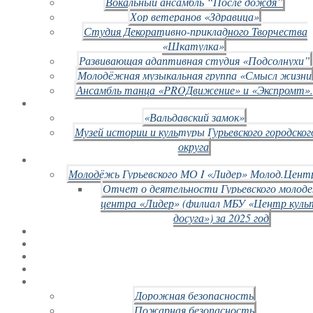
Вокальный ансамбль “После дождя”
Хор ветеранов «Здравица»
Студия Декоративно-прикладного Творчества
«Шкатулка»
Развивающая адаптивная студия «Подсолнухи”
Молодёжная музыкальная группа «Смысл жизни
Ансамбль танца «PROДвижение» и «Экспромт».
«Вальдавский замок»
Музей истории и культуры Гурьевского городског
округа
Молодёжь Гурьевского МО I «Лидер» Молод.Цент
Отчет о деятельности Гурьевского молод
центра «Лидер» (филиал МБУ «Центр куль
досуга») за 2025 год
Дорожная безопасность
Пожарная безопасность