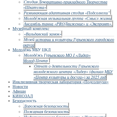
Студия Декоративно-прикладного Творчества
«Шкатулка»
Развивающая адаптивная студия «Подсолнухи”
Молодёжная музыкальная группа «Смысл жизни
Ансамбль танца «PROДвижение» и «Экспромт».
Музейный комплекс
«Вальдавский замок»
Музей истории и культуры Гурьевского городского
округа
Молодёжь МБУ ЦКД
Молодёжь Гурьевского МО I «Лидер»
Молод.Центр
Отчет о деятельности Гурьевского
молодежного центра «Лидер» (филиал МБУ
«Центр культуры и досуга») за 2025 год
Инклюзивная творческая лаборатория «Подсолнухи»
Новости
Афиши
КИНОЗАЛ
Безопасность
Дорожная безопасность
Пожарная безопасность
Информационная безопасность в Интернете