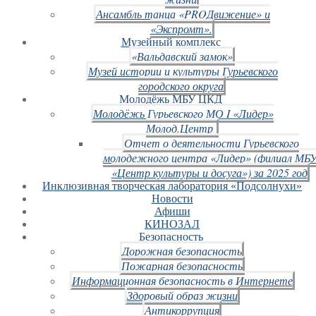
Ансамбль танца «PROДвижение» и
«Экспромт».
Музейный комплекс
«Вальдавский замок»
Музей истории и культуры Гурьевского
городского округа
Молодёжь МБУ ЦКД
Молодёжь Гурьевского МО I «Лидер»
Молод.Центр
Отчет о деятельности Гурьевского
молодежного центра «Лидер» (филиал МБ
«Центр культуры и досуга») за 2025 год
Инклюзивная творческая лаборатория «Подсолнухи»
Новости
Афиши
КИНОЗАЛ
Безопасность
Дорожная безопасность
Пожарная безопасность
Информационная безопасность в Интернете
Здоровый образ жизни
Антикоррупция