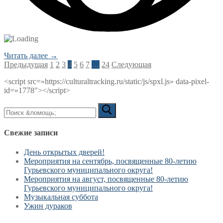
Читать далее →
Пагинация
Предыдущая
1
2
3
4
5
6
7
…
24
Следующая
записей
<script src=»https://culturaltracking.ru/static/js/spxl.js» data-pixel-
id=»1778″></script>
Искать:
Свежие записи
День открытых дверей!
Мероприятия на сентябрь, посвященные 80-летию
Гурьевского муниципального округа!
Мероприятия на август, посвященные 80-летию
Гурьевского муниципального округа!
Музыкальная суббота
Ужин дураков