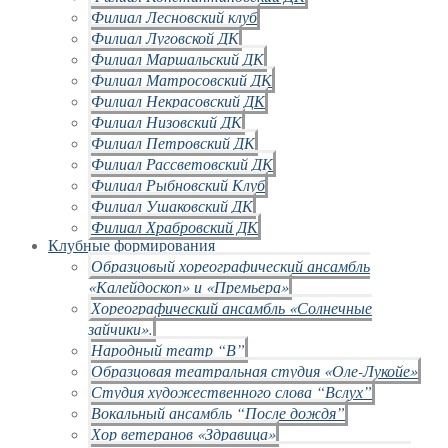
Филиал Лесновский клуб
Филиал Луговской ДК
Филиал Маршальский ДК
Филиал Матросовский ДК
Филиал Некрасовский ДК
Филиал Низовский ДК
Филиал Петровский ДК
Филиал Рассветовский ДК
Филиал Рыбновский Клуб
Филиал Ушаковский ДК
Филиал Храбровский ДК
Клубные формирования
Образцовый хореографический ансамбль
«Калейдоскоп» и «Премьера»
Хореографический ансамбль «Солнечные
зайчики».
Народный театр “В”
Образцовая театральная студия «Оле-Лукойе»
Студия художественного слова “Вслух”
Вокальный ансамбль “После дождя”
Хор ветеранов «Здравица»