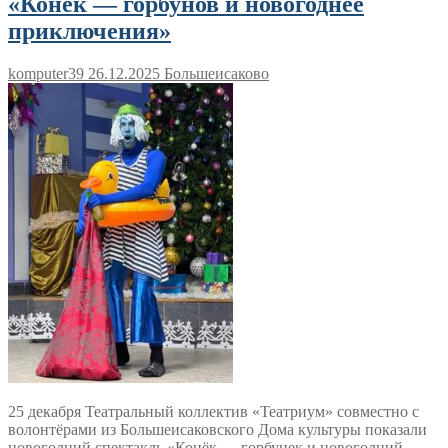
«Конёк — горбунов и новогоднее
приключения»
komputer39
26.12.2025
Большеисаково
25 декабря Театральный коллектив «Театриум» совместно с
волонтёрами из Большеисаковского Дома культуры показали
новогодний спектакль «Конёк — горбунек и новогодний