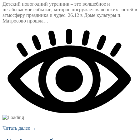
Детский новогодний утренник – это волшебное и
незабываемое событие, которое погружает маленьких гостей в
атмосферу праздника и чудес. 26.12 в Доме культуры п.
Матросово прошла…
Читать далее →