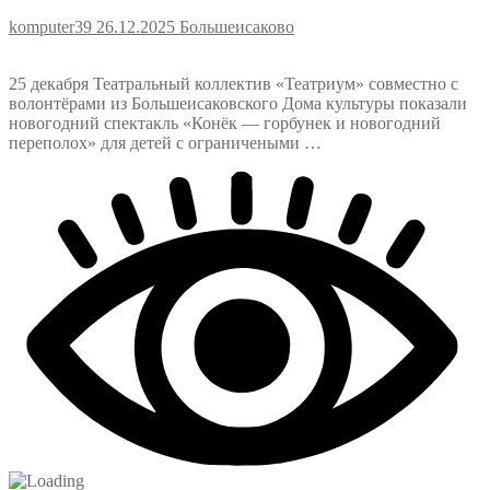
komputer39
26.12.2025
Большеисаково
25 декабря Театральный коллектив «Театриум» совместно с
волонтёрами из Большеисаковского Дома культуры показали
новогодний спектакль «Конёк — горбунек и новогодний
переполох» для детей с ограничеными …