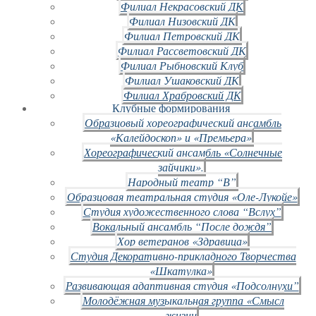
Филиал Некрасовский ДК
Филиал Низовский ДК
Филиал Петровский ДК
Филиал Рассветовский ДК
Филиал Рыбновский Клуб
Филиал Ушаковский ДК
Филиал Храбровский ДК
Клубные формирования
Образцовый хореографический ансамбль
«Калейдоскоп» и «Премьера»
Хореографический ансамбль «Солнечные
зайчики».
Народный театр “В”
Образцовая театральная студия «Оле-Лукойе»
Студия художественного слова “Вслух”
Вокальный ансамбль “После дождя”
Хор ветеранов «Здравица»
Студия Декоративно-прикладного Творчества
«Шкатулка»
Развивающая адаптивная студия «Подсолнухи”
Молодёжная музыкальная группа «Смысл
жизни