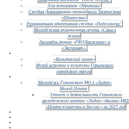
Хор ветеранов «Здравица»
Студия Декоративно-прикладного Творчества
«Шкатулка»
Развивающая адаптивная студия «Подсолнухи”
Молодёжная музыкальная группа «Смысл
жизни
Ансамбль танца «PROДвижение» и
«Экспромт».
«Вальдавский замок»
Музей истории и культуры Гурьевского
городского округа
Молодёжь Гурьевского МО I «Лидер»
Молод.Центр
Отчет о деятельности Гурьевского
молодежного центра «Лидер» (филиал МБ
«Центр культуры и досуга») за 2025 год