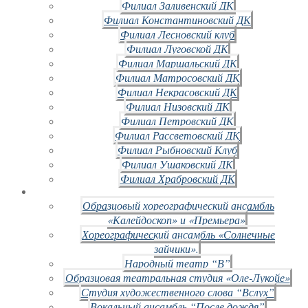
Филиал Заливенский ДК
Филиал Константиновский ДК
Филиал Лесновский клуб
Филиал Луговской ДК
Филиал Маршальский ДК
Филиал Матросовский ДК
Филиал Некрасовский ДК
Филиал Низовский ДК
Филиал Петровский ДК
Филиал Рассветовский ДК
Филиал Рыбновский Клуб
Филиал Ушаковский ДК
Филиал Храбровский ДК
Образцовый хореографический ансамбль
«Калейдоскоп» и «Премьера»
Хореографический ансамбль «Солнечные
зайчики».
Народный театр “В”
Образцовая театральная студия «Оле-Лукойе»
Студия художественного слова “Вслух”
Вокальный ансамбль “После дождя”