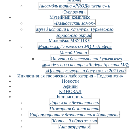
Ансамбль танца «PROДвижение» и
«Экспромт».
Музейный комплекс
«Вальдавский замок»
Музей истории и культуры Гурьевского
городского округа
Молодёжь МБУ ЦКД
Молодёжь Гурьевского МО I «Лидер»
Молод.Центр
Отчет о деятельности Гурьевского
молодежного центра «Лидер» (филиал МБ
«Центр культуры и досуга») за 2025 год
Инклюзивная творческая лаборатория «Подсолнухи»
Новости
Афиши
КИНОЗАЛ
Безопасность
Дорожная безопасность
Пожарная безопасность
Информационная безопасность в Интернете
Здоровый образ жизни
Антикоррупция