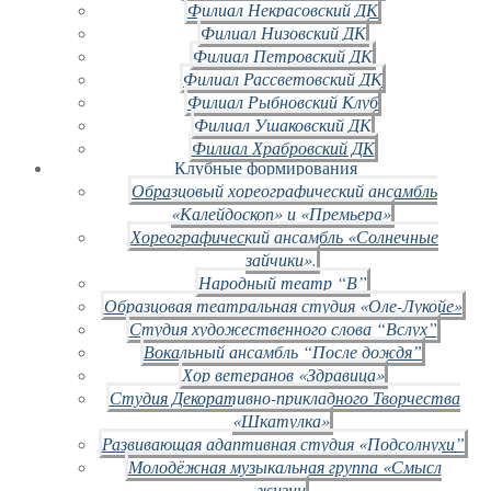
Филиал Некрасовский ДК
Филиал Низовский ДК
Филиал Петровский ДК
Филиал Рассветовский ДК
Филиал Рыбновский Клуб
Филиал Ушаковский ДК
Филиал Храбровский ДК
Клубные формирования
Образцовый хореографический ансамбль
«Калейдоскоп» и «Премьера»
Хореографический ансамбль «Солнечные
зайчики».
Народный театр “В”
Образцовая театральная студия «Оле-Лукойе»
Студия художественного слова “Вслух”
Вокальный ансамбль “После дождя”
Хор ветеранов «Здравица»
Студия Декоративно-прикладного Творчества
«Шкатулка»
Развивающая адаптивная студия «Подсолнухи”
Молодёжная музыкальная группа «Смысл
жизни