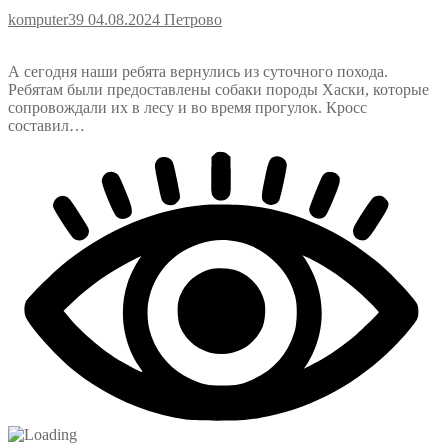
komputer39
04.08.2024
Петрово
А сегодня наши ребята вернулись из суточного похода.
Ребятам были предоставлены собаки породы Хаски, которые
сопровождали их в лесу и во время прогулок. Кросс
составил…