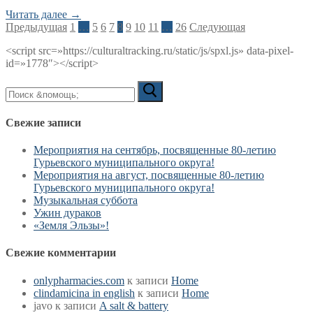
Читать далее →
Пагинация
Предыдущая
1
…
5
6
7
8
9
10
11
…
26
Следующая
записей
<script src=»https://culturaltracking.ru/static/js/spxl.js» data-pixel-
id=»1778″></script>
Искать:
Свежие записи
Мероприятия на сентябрь, посвященные 80-летию
Гурьевского муниципального округа!
Мероприятия на август, посвященные 80-летию
Гурьевского муниципального округа!
Музыкальная суббота
Ужин дураков
«Земля Эльзы»!
Свежие комментарии
onlypharmacies.com
к записи
Home
clindamicina in english
к записи
Home
javo
к записи
A salt & battery