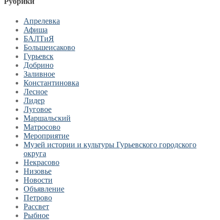
Рубрики
Апрелевка
Афиша
БАЛТиЯ
Большеисаково
Гурьевск
Добрино
Заливное
Константиновка
Лесное
Лидер
Луговое
Маршальский
Матросово
Мероприятие
Музей истории и культуры Гурьевского городского
округа
Некрасово
Низовье
Новости
Объявление
Петрово
Рассвет
Рыбное