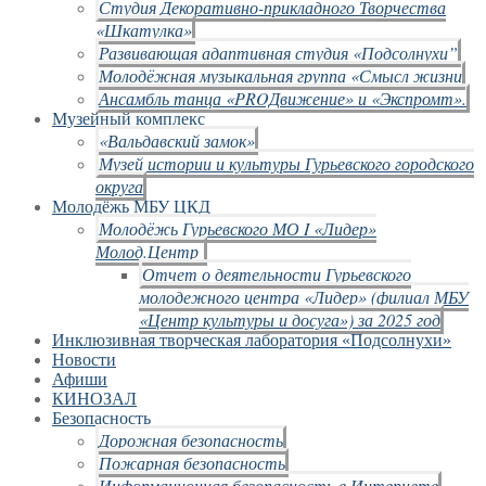
Студия Декоративно-прикладного Творчества
«Шкатулка»
Развивающая адаптивная студия «Подсолнухи”
Молодёжная музыкальная группа «Смысл жизни
Ансамбль танца «PROДвижение» и «Экспромт».
Музейный комплекс
«Вальдавский замок»
Музей истории и культуры Гурьевского городского
округа
Молодёжь МБУ ЦКД
Молодёжь Гурьевского МО I «Лидер»
Молод.Центр
Отчет о деятельности Гурьевского
молодежного центра «Лидер» (филиал МБУ
«Центр культуры и досуга») за 2025 год
Инклюзивная творческая лаборатория «Подсолнухи»
Новости
Афиши
КИНОЗАЛ
Безопасность
Дорожная безопасность
Пожарная безопасность
Информационная безопасность в Интернете