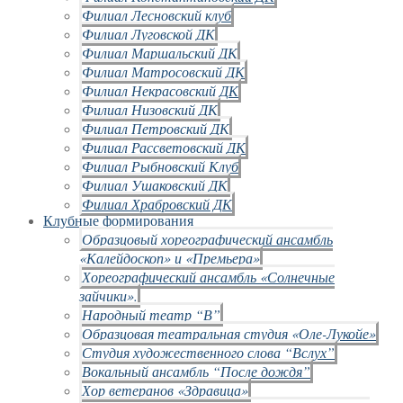
Филиал Лесновский клуб
Филиал Луговской ДК
Филиал Маршальский ДК
Филиал Матросовский ДК
Филиал Некрасовский ДК
Филиал Низовский ДК
Филиал Петровский ДК
Филиал Рассветовский ДК
Филиал Рыбновский Клуб
Филиал Ушаковский ДК
Филиал Храбровский ДК
Клубные формирования
Образцовый хореографический ансамбль
«Калейдоскоп» и «Премьера»
Хореографический ансамбль «Солнечные
зайчики».
Народный театр “В”
Образцовая театральная студия «Оле-Лукойе»
Студия художественного слова “Вслух”
Вокальный ансамбль “После дождя”
Хор ветеранов «Здравица»