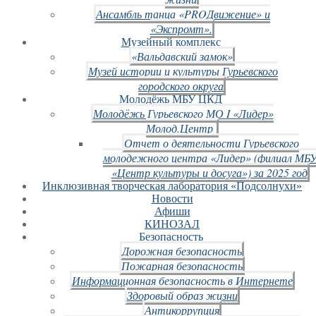
Ансамбль танца «PROДвижение» и
«Экспромт».
Музейный комплекс
«Вальдавский замок»
Музей истории и культуры Гурьевского
городского округа
Молодёжь МБУ ЦКД
Молодёжь Гурьевского МО I «Лидер»
Молод.Центр
Отчет о деятельности Гурьевского
молодежного центра «Лидер» (филиал МБ
«Центр культуры и досуга») за 2025 год
Инклюзивная творческая лаборатория «Подсолнухи»
Новости
Афиши
КИНОЗАЛ
Безопасность
Дорожная безопасность
Пожарная безопасность
Информационная безопасность в Интернете
Здоровый образ жизни
Антикоррупция