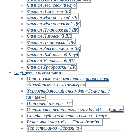
Филиал Лесновский клуб
Филиал Луговской ДК
Филиал Маршальский ДК
Филиал Матросовский ДК
Филиал Некрасовский ДК
Филиал Низовский ДК
Филиал Петровский ДК
Филиал Рассветовский ДК
Филиал Рыбновский Клуб
Филиал Ушаковский ДК
Филиал Храбровский ДК
Клубные формирования
Образцовый хореографический ансамбль
«Калейдоскоп» и «Премьера»
Хореографический ансамбль «Солнечные
зайчики».
Народный театр “В”
Образцовая театральная студия «Оле-Лукойе»
Студия художественного слова “Вслух”
Вокальный ансамбль “После дождя”
Хор ветеранов «Здравица»