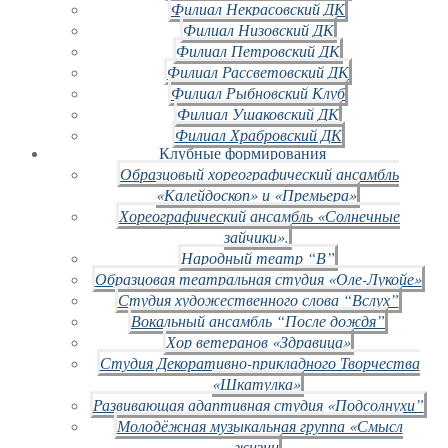
Филиал Некрасовский ДК
Филиал Низовский ДК
Филиал Петровский ДК
Филиал Рассветовский ДК
Филиал Рыбновский Клуб
Филиал Ушаковский ДК
Филиал Храбровский ДК
Клубные формирования
Образцовый хореографический ансамбль
«Калейдоскоп» и «Премьера»
Хореографический ансамбль «Солнечные
зайчики».
Народный театр “В”
Образцовая театральная студия «Оле-Лукойе»
Студия художественного слова “Вслух”
Вокальный ансамбль “После дождя”
Хор ветеранов «Здравица»
Студия Декоративно-прикладного Творчества
«Шкатулка»
Развивающая адаптивная студия «Подсолнухи”
Молодёжная музыкальная группа «Смысл
жизни