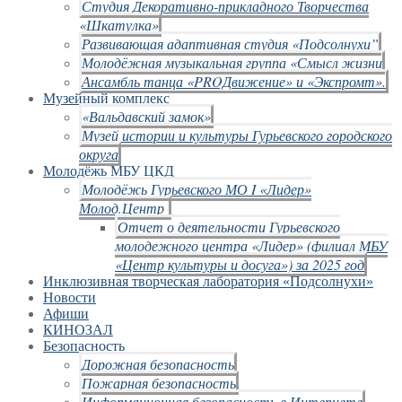
Студия Декоративно-прикладного Творчества
«Шкатулка»
Развивающая адаптивная студия «Подсолнухи”
Молодёжная музыкальная группа «Смысл жизни
Ансамбль танца «PROДвижение» и «Экспромт».
Музейный комплекс
«Вальдавский замок»
Музей истории и культуры Гурьевского городского
округа
Молодёжь МБУ ЦКД
Молодёжь Гурьевского МО I «Лидер»
Молод.Центр
Отчет о деятельности Гурьевского
молодежного центра «Лидер» (филиал МБУ
«Центр культуры и досуга») за 2025 год
Инклюзивная творческая лаборатория «Подсолнухи»
Новости
Афиши
КИНОЗАЛ
Безопасность
Дорожная безопасность
Пожарная безопасность
Информационная безопасность в Интернете