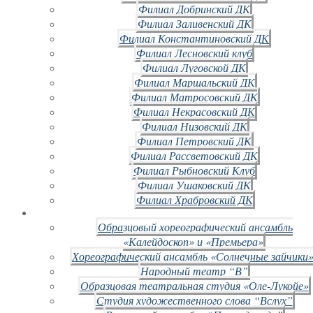
Филиал Добринский ДК
Филиал Заливенский ДК
Филиал Константиновский ДК
Филиал Лесновский клуб
Филиал Луговской ДК
Филиал Маршальский ДК
Филиал Матросовский ДК
Филиал Некрасовский ДК
Филиал Низовский ДК
Филиал Петровский ДК
Филиал Рассветовский ДК
Филиал Рыбновский Клуб
Филиал Ушаковский ДК
Филиал Храбровский ДК
Образцовый хореографический ансамбль
«Калейдоскоп» и «Премьера»
Хореографический ансамбль «Солнечные зайчики»
Народный театр “В”
Образцовая театральная студия «Оле-Лукойе»
Студия художественного слова “Вслух”