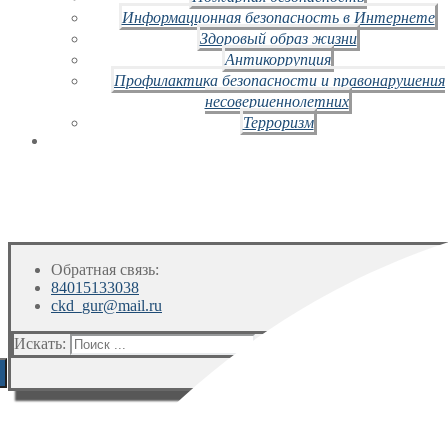
Информационная безопасность в Интернете
Здоровый образ жизни
Антикоррупция
Профилактика безопасности и правонарушения
несовершеннолетних
Терроризм
Обратная связь:
84015133038
ckd_gur@mail.ru
Искать: