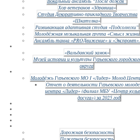
Вокальный ансамбль “После дождя”
Хор ветеранов «Здравица»
Студия Декоративно-прикладного Творчества
«Шкатулка»
Развивающая адаптивная студия «Подсолнухи”
Молодёжная музыкальная группа «Смысл жизни
Ансамбль танца «PROДвижение» и «Экспромт».
«Вальдавский замок»
Музей истории и культуры Гурьевского городског
округа
Молодёжь Гурьевского МО I «Лидер» Молод.Цент
Отчет о деятельности Гурьевского молод
центра «Лидер» (филиал МБУ «Центр куль
досуга») за 2025 год
Дорожная безопасность
Пожарная безопасность