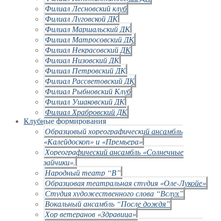
Филиал Лесновский клуб
Филиал Луговской ДК
Филиал Маршальский ДК
Филиал Матросовский ДК
Филиал Некрасовский ДК
Филиал Низовский ДК
Филиал Петровский ДК
Филиал Рассветовский ДК
Филиал Рыбновский Клуб
Филиал Ушаковский ДК
Филиал Храбровский ДК
Клубные формирования
Образцовый хореографический ансамбль
«Калейдоскоп» и «Премьера»
Хореографический ансамбль «Солнечные
зайчики».
Народный театр “В”
Образцовая театральная студия «Оле-Лукойе»
Студия художественного слова “Вслух”
Вокальный ансамбль “После дождя”
Хор ветеранов «Здравица»