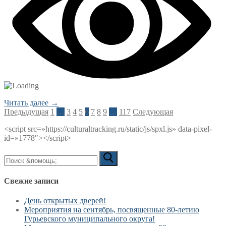
Читать далее →
Пагинация
Предыдущая
1
…
3
4
5
6
7
8
9
…
117
Следующая
записей
<script src=»https://culturaltracking.ru/static/js/spxl.js» data-pixel-
id=»1778″></script>
Искать:
Свежие записи
День открытых дверей!
Мероприятия на сентябрь, посвященные 80-летию
Гурьевского муниципального округа!