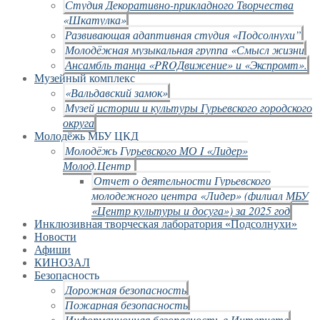
Студия Декоративно-прикладного Творчества
«Шкатулка»
Развивающая адаптивная студия «Подсолнухи”
Молодёжная музыкальная группа «Смысл жизни
Ансамбль танца «PROДвижение» и «Экспромт».
Музейный комплекс
«Вальдавский замок»
Музей истории и культуры Гурьевского городского
округа
Молодёжь МБУ ЦКД
Молодёжь Гурьевского МО I «Лидер»
Молод.Центр
Отчет о деятельности Гурьевского
молодежного центра «Лидер» (филиал МБУ
«Центр культуры и досуга») за 2025 год
Инклюзивная творческая лаборатория «Подсолнухи»
Новости
Афиши
КИНОЗАЛ
Безопасность
Дорожная безопасность
Пожарная безопасность
Информационная безопасность в Интернете