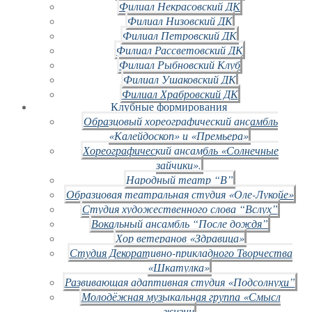
Филиал Некрасовский ДК
Филиал Низовский ДК
Филиал Петровский ДК
Филиал Рассветовский ДК
Филиал Рыбновский Клуб
Филиал Ушаковский ДК
Филиал Храбровский ДК
Клубные формирования
Образцовый хореографический ансамбль
«Калейдоскоп» и «Премьера»
Хореографический ансамбль «Солнечные
зайчики».
Народный театр “В”
Образцовая театральная студия «Оле-Лукойе»
Студия художественного слова “Вслух”
Вокальный ансамбль “После дождя”
Хор ветеранов «Здравица»
Студия Декоративно-прикладного Творчества
«Шкатулка»
Развивающая адаптивная студия «Подсолнухи”
Молодёжная музыкальная группа «Смысл
жизни