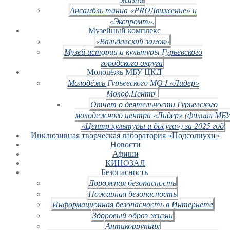
Ансамбль танца «PROДвижение» и
«Экспромт».
Музейный комплекс
«Вальдавский замок»
Музей истории и культуры Гурьевского
городского округа
Молодёжь МБУ ЦКД
Молодёжь Гурьевского МО I «Лидер»
Молод.Центр
Отчет о деятельности Гурьевского
молодежного центра «Лидер» (филиал МБ
«Центр культуры и досуга») за 2025 год
Инклюзивная творческая лаборатория «Подсолнухи»
Новости
Афиши
КИНОЗАЛ
Безопасность
Дорожная безопасность
Пожарная безопасность
Информационная безопасность в Интернете
Здоровый образ жизни
Антикоррупция