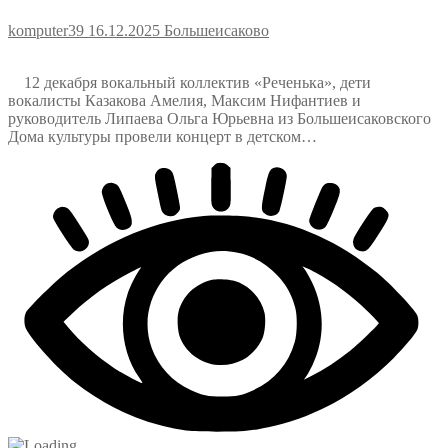
komputer39
16.12.2025
Большеисаково
12 декабря вокальный коллектив «Реченька», дети
вокалисты Казакова Амелия, Максим Нифантиев и
руководитель Липаева Ольга Юрьевна из Большеисаковского
Дома культуры провели концерт в детском…