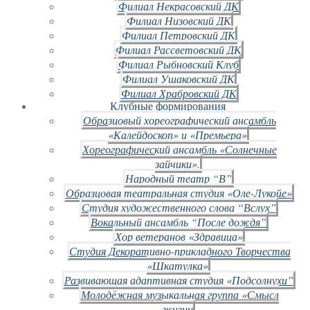
Филиал Некрасовский ДК
Филиал Низовский ДК
Филиал Петровский ДК
Филиал Рассветовский ДК
Филиал Рыбновский Клуб
Филиал Ушаковский ДК
Филиал Храбровский ДК
Клубные формирования
Образцовый хореографический ансамбль
«Калейдоскоп» и «Премьера»
Хореографический ансамбль «Солнечные
зайчики».
Народный театр “В”
Образцовая театральная студия «Оле-Лукойе»
Студия художественного слова “Вслух”
Вокальный ансамбль “После дождя”
Хор ветеранов «Здравица»
Студия Декоративно-прикладного Творчества
«Шкатулка»
Развивающая адаптивная студия «Подсолнухи”
Молодёжная музыкальная группа «Смысл
жизни