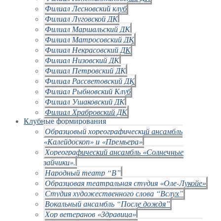
Филиал Лесновский клуб
Филиал Луговской ДК
Филиал Маршальский ДК
Филиал Матросовский ДК
Филиал Некрасовский ДК
Филиал Низовский ДК
Филиал Петровский ДК
Филиал Рассветовский ДК
Филиал Рыбновский Клуб
Филиал Ушаковский ДК
Филиал Храбровский ДК
Клубные формирования
Образцовый хореографический ансамбль
«Калейдоскоп» и «Премьера»
Хореографический ансамбль «Солнечные
зайчики».
Народный театр “В”
Образцовая театральная студия «Оле-Лукойе»
Студия художественного слова “Вслух”
Вокальный ансамбль “После дождя”
Хор ветеранов «Здравица»