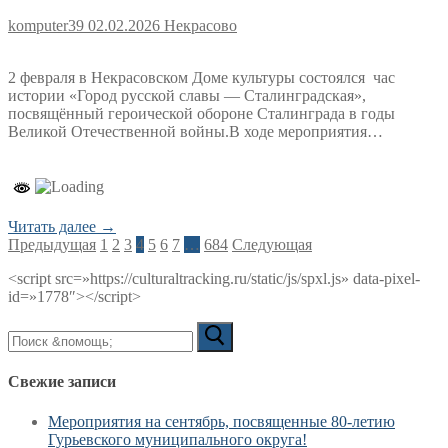
komputer39
02.02.2026
Некрасово
2 февраля в Некрасовском Доме культуры состоялся час
истории «Город русской славы — Сталинградская»,
посвящённый героической обороне Сталинграда в годы
Великой Отечественной войны.В ходе мероприятия…
Читать далее →
Пагинация
Предыдущая
1
2
3
4
5
6
7
…
684
Следующая
записей
<script src=»https://culturaltracking.ru/static/js/spxl.js» data-pixel-
id=»1778″></script>
Искать:
Свежие записи
Мероприятия на сентябрь, посвященные 80-летию
Гурьевского муниципального округа!