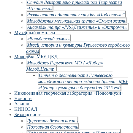
Студия Декоративно-прикладного Творчества
«Шкатулка»
Развивающая адаптивная студия «Подсолнухи”
Молодёжная музыкальная группа «Смысл жизни
Ансамбль танца «PROДвижение» и «Экспромт».
Музейный комплекс
«Вальдавский замок»
Музей истории и культуры Гурьевского городского
округа
Молодёжь МБУ ЦКД
Молодёжь Гурьевского МО I «Лидер»
Молод.Центр
Отчет о деятельности Гурьевского
молодежного центра «Лидер» (филиал МБУ
«Центр культуры и досуга») за 2025 год
Инклюзивная творческая лаборатория «Подсолнухи»
Новости
Афиши
КИНОЗАЛ
Безопасность
Дорожная безопасность
Пожарная безопасность
Информационная безопасность в Интернете