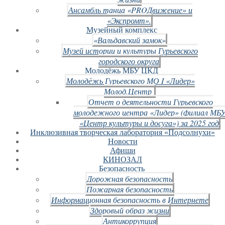
Ансамбль танца «PROДвижение» и
«Экспромт».
Музейный комплекс
«Вальдавский замок»
Музей истории и культуры Гурьевского
городского округа
Молодёжь МБУ ЦКД
Молодёжь Гурьевского МО I «Лидер»
Молод.Центр
Отчет о деятельности Гурьевского
молодежного центра «Лидер» (филиал МБ
«Центр культуры и досуга») за 2025 год
Инклюзивная творческая лаборатория «Подсолнухи»
Новости
Афиши
КИНОЗАЛ
Безопасность
Дорожная безопасность
Пожарная безопасность
Информационная безопасность в Интернете
Здоровый образ жизни
Антикоррупция