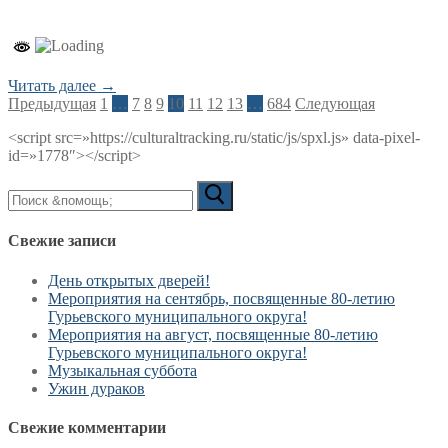
Читать далее →
Пагинация
Предыдущая
1
…
7
8
9
10
11
12
13
…
684
Следующая
записей
<script src=»https://culturaltracking.ru/static/js/spxl.js» data-pixel-
id=»1778″></script>
Искать:
Свежие записи
День открытых дверей!
Мероприятия на сентябрь, посвященные 80-летию
Гурьевского муниципального округа!
Мероприятия на август, посвященные 80-летию
Гурьевского муниципального округа!
Музыкальная суббота
Ужин дураков
Свежие комментарии