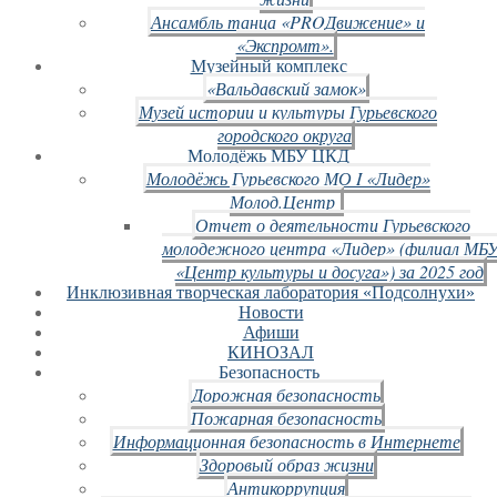
Ансамбль танца «PROДвижение» и
«Экспромт».
Музейный комплекс
«Вальдавский замок»
Музей истории и культуры Гурьевского
городского округа
Молодёжь МБУ ЦКД
Молодёжь Гурьевского МО I «Лидер»
Молод.Центр
Отчет о деятельности Гурьевского
молодежного центра «Лидер» (филиал МБ
«Центр культуры и досуга») за 2025 год
Инклюзивная творческая лаборатория «Подсолнухи»
Новости
Афиши
КИНОЗАЛ
Безопасность
Дорожная безопасность
Пожарная безопасность
Информационная безопасность в Интернете
Здоровый образ жизни
Антикоррупция