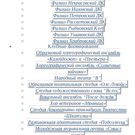
Филиал Некрасовский ДК
Филиал Низовский ДК
Филиал Петровский ДК
Филиал Рассветовский ДК
Филиал Рыбновский Клуб
Филиал Ушаковский ДК
Филиал Храбровский ДК
Клубные формирования
Образцовый хореографический ансамбль
«Калейдоскоп» и «Премьера»
Хореографический ансамбль «Солнечные
зайчики».
Народный театр “В”
Образцовая театральная студия «Оле-Лукойе»
Студия художественного слова “Вслух”
Вокальный ансамбль “После дождя”
Хор ветеранов «Здравица»
Студия Декоративно-прикладного Творчества
«Шкатулка»
Развивающая адаптивная студия «Подсолнухи”
Молодёжная музыкальная группа «Смысл
жизни