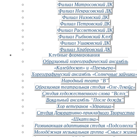
Филиал Матросовский ДК
Филиал Некрасовский ДК
Филиал Низовский ДК
Филиал Петровский ДК
Филиал Рассветовский ДК
Филиал Рыбновский Клуб
Филиал Ушаковский ДК
Филиал Храбровский ДК
Клубные формирования
Образцовый хореографический ансамбль
«Калейдоскоп» и «Премьера»
Хореографический ансамбль «Солнечные зайчики»
Народный театр “В”
Образцовая театральная студия «Оле-Лукойе»
Студия художественного слова “Вслух”
Вокальный ансамбль “После дождя”
Хор ветеранов «Здравица»
Студия Декоративно-прикладного Творчества
«Шкатулка»
Развивающая адаптивная студия «Подсолнухи”
Молодёжная музыкальная группа «Смысл жизни