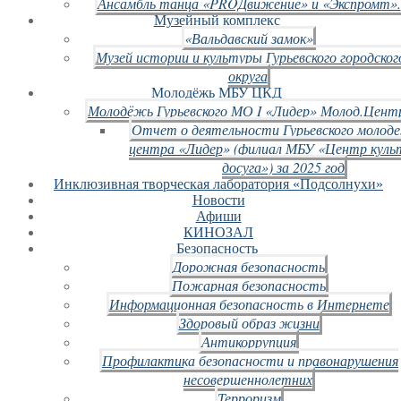
Ансамбль танца «PROДвижение» и «Экспромт».
Музейный комплекс
«Вальдавский замок»
Музей истории и культуры Гурьевского городског
округа
Молодёжь МБУ ЦКД
Молодёжь Гурьевского МО I «Лидер» Молод.Цент
Отчет о деятельности Гурьевского молод
центра «Лидер» (филиал МБУ «Центр куль
досуга») за 2025 год
Инклюзивная творческая лаборатория «Подсолнухи»
Новости
Афиши
КИНОЗАЛ
Безопасность
Дорожная безопасность
Пожарная безопасность
Информационная безопасность в Интернете
Здоровый образ жизни
Антикоррупция
Профилактика безопасности и правонарушения
несовершеннолетних
Терроризм