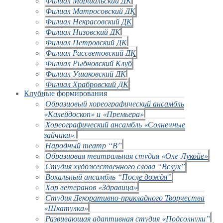
Филиал Маршальский ДК
Филиал Матросовский ДК
Филиал Некрасовский ДК
Филиал Низовский ДК
Филиал Петровский ДК
Филиал Рассветовский ДК
Филиал Рыбновский Клуб
Филиал Ушаковский ДК
Филиал Храбровский ДК
Клубные формирования
Образцовый хореографический ансамбль
«Калейдоскоп» и «Премьера»
Хореографический ансамбль «Солнечные
зайчики».
Народный театр “В”
Образцовая театральная студия «Оле-Лукойе»
Студия художественного слова “Вслух”
Вокальный ансамбль “После дождя”
Хор ветеранов «Здравица»
Студия Декоративно-прикладного Творчества
«Шкатулка»
Развивающая адаптивная студия «Подсолнухи”