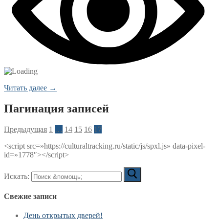
Читать далее →
Пагинация записей
Предыдущая
1
…
14
15
16
17
<script src=»https://culturaltracking.ru/static/js/spxl.js» data-pixel-
id=»1778″></script>
Искать:
Свежие записи
День открытых дверей!