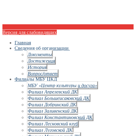
Версия для слабовидящих
Главная
Сведения об организации
Документы
Достижения
История
Вопрос/ответ
Филиалы МБУ ЦКД
МБУ «Центр культуры и досуга»
Филиал Апрелевский ДК
Филиал Большеисаковский ДК
Филиал Добринский ДК
Филиал Заливенский ДК
Филиал Константиновский ДК
Филиал Лесновский клуб
Филиал Луговской ДК