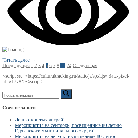
Читать далее →
Пагинация
Предыдущая
1
2
3
4
5
6
7
8
…
24
Следующая
записей
<script src=»https://culturaltracking.ru/static/js/spxl.js» data-pixel-
id=»1778″></script>
Искать:
Свежие записи
День открытых дверей!
Мероприятия на сентябрь, посвященные 80-летию
Гурьевского муниципального округа!
Мероприятия на август, посвященные 80-летию