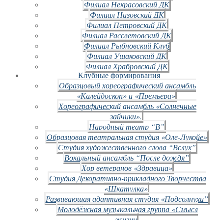
Филиал Некрасовский ДК
Филиал Низовский ДК
Филиал Петровский ДК
Филиал Рассветовский ДК
Филиал Рыбновский Клуб
Филиал Ушаковский ДК
Филиал Храбровский ДК
Клубные формирования
Образцовый хореографический ансамбль
«Калейдоскоп» и «Премьера»
Хореографический ансамбль «Солнечные
зайчики».
Народный театр “В”
Образцовая театральная студия «Оле-Лукойе»
Студия художественного слова “Вслух”
Вокальный ансамбль “После дождя”
Хор ветеранов «Здравица»
Студия Декоративно-прикладного Творчества
«Шкатулка»
Развивающая адаптивная студия «Подсолнухи”
Молодёжная музыкальная группа «Смысл
жизни