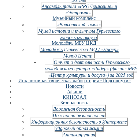
Ансамбль танца «PROДвижение» и
«Экспромт».
Музейный комплекс
«Вальдавский замок»
Музей истории и культуры Гурьевского
городского округа
Молодёжь МБУ ЦКД
Молодёжь Гурьевского МО I «Лидер»
Молод.Центр
Отчет о деятельности Гурьевского
молодежного центра «Лидер» (филиал МБ
«Центр культуры и досуга») за 2025 год
Инклюзивная творческая лаборатория «Подсолнухи»
Новости
Афиши
КИНОЗАЛ
Безопасность
Дорожная безопасность
Пожарная безопасность
Информационная безопасность в Интернете
Здоровый образ жизни
Антикоррупция