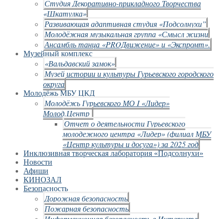
Студия Декоративно-прикладного Творчества
«Шкатулка»
Развивающая адаптивная студия «Подсолнухи”
Молодёжная музыкальная группа «Смысл жизни
Ансамбль танца «PROДвижение» и «Экспромт».
Музейный комплекс
«Вальдавский замок»
Музей истории и культуры Гурьевского городского
округа
Молодёжь МБУ ЦКД
Молодёжь Гурьевского МО I «Лидер»
Молод.Центр
Отчет о деятельности Гурьевского
молодежного центра «Лидер» (филиал МБУ
«Центр культуры и досуга») за 2025 год
Инклюзивная творческая лаборатория «Подсолнухи»
Новости
Афиши
КИНОЗАЛ
Безопасность
Дорожная безопасность
Пожарная безопасность
Информационная безопасность в Интернете