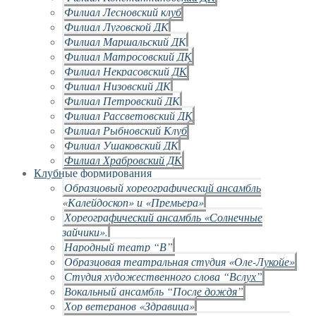
Филиал Лесновский клуб
Филиал Луговской ДК
Филиал Маршальский ДК
Филиал Матросовский ДК
Филиал Некрасовский ДК
Филиал Низовский ДК
Филиал Петровский ДК
Филиал Рассветовский ДК
Филиал Рыбновский Клуб
Филиал Ушаковский ДК
Филиал Храбровский ДК
Клубные формирования
Образцовый хореографический ансамбль
«Калейдоскоп» и «Премьера»
Хореографический ансамбль «Солнечные
зайчики».
Народный театр “В”
Образцовая театральная студия «Оле-Лукойе»
Студия художественного слова “Вслух”
Вокальный ансамбль “После дождя”
Хор ветеранов «Здравица»