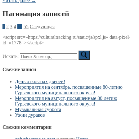
Читать далее →
Пагинация записей
1
2
3
4
…
55
Следующая
<script src=»https://culturaltracking.ru/static/js/spxl.js» data-pixel-
id=»1778″></script>
Искать:
Свежие записи
День открытых дверей!
Мероприятия на сентябрь, посвященные 80-летию
Гурьевского муниципального округа!
Мероприятия на август, посвященные 80-летию
Гурьевского муниципального округа!
Музыкальная суббота
Ужин дураков
Свежие комментарии