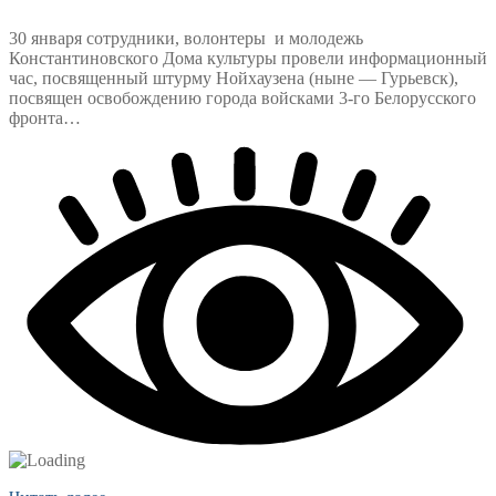
30 января сотрудники, волонтеры и молодежь
Константиновского Дома культуры провели информационный
час, посвященный штурму Нойхаузена (ныне — Гурьевск),
посвящен освобождению города войсками 3-го Белорусского
фронта…