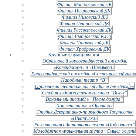
Филиал Матросовский ДК
Филиал Некрасовский ДК
Филиал Низовский ДК
Филиал Петровский ДК
Филиал Рассветовский ДК
Филиал Рыбновский Клуб
Филиал Ушаковский ДК
Филиал Храбровский ДК
Клубные формирования
Образцовый хореографический ансамбль
«Калейдоскоп» и «Премьера»
Хореографический ансамбль «Солнечные зайчики»
Народный театр “В”
Образцовая театральная студия «Оле-Лукойе»
Студия художественного слова “Вслух”
Вокальный ансамбль “После дождя”
Хор ветеранов «Здравица»
Студия Декоративно-прикладного Творчества
«Шкатулка»
Развивающая адаптивная студия «Подсолнухи”
Молодёжная музыкальная группа «Смысл жизни