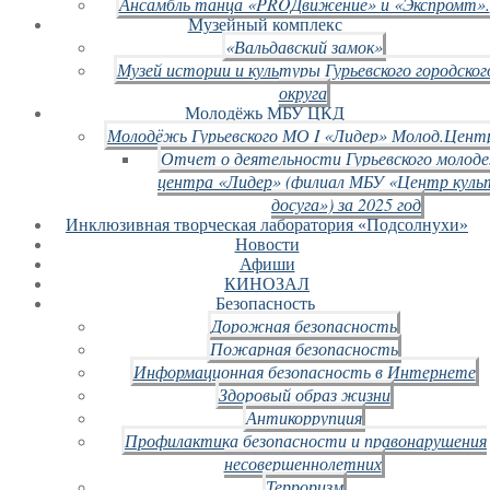
Ансамбль танца «PROДвижение» и «Экспромт».
Музейный комплекс
«Вальдавский замок»
Музей истории и культуры Гурьевского городског
округа
Молодёжь МБУ ЦКД
Молодёжь Гурьевского МО I «Лидер» Молод.Цент
Отчет о деятельности Гурьевского молод
центра «Лидер» (филиал МБУ «Центр куль
досуга») за 2025 год
Инклюзивная творческая лаборатория «Подсолнухи»
Новости
Афиши
КИНОЗАЛ
Безопасность
Дорожная безопасность
Пожарная безопасность
Информационная безопасность в Интернете
Здоровый образ жизни
Антикоррупция
Профилактика безопасности и правонарушения
несовершеннолетних
Терроризм