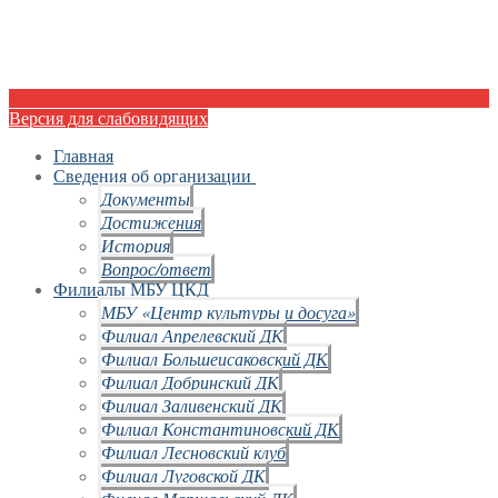
Версия для слабовидящих
Главная
Сведения об организации
Документы
Достижения
История
Вопрос/ответ
Филиалы МБУ ЦКД
МБУ «Центр культуры и досуга»
Филиал Апрелевский ДК
Филиал Большеисаковский ДК
Филиал Добринский ДК
Филиал Заливенский ДК
Филиал Константиновский ДК
Филиал Лесновский клуб
Филиал Луговской ДК