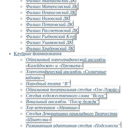
Филиал Маршальский ДК
Филиал Матросовский ДК
Филиал Некрасовский ДК
Филиал Низовский ДК
Филиал Петровский ДК
Филиал Рассветовский ДК
Филиал Рыбновский Клуб
Филиал Ушаковский ДК
Филиал Храбровский ДК
Клубные формирования
Образцовый хореографический ансамбль
«Калейдоскоп» и «Премьера»
Хореографический ансамбль «Солнечные
зайчики».
Народный театр “В”
Образцовая театральная студия «Оле-Лукойе»
Студия художественного слова “Вслух”
Вокальный ансамбль “После дождя”
Хор ветеранов «Здравица»
Студия Декоративно-прикладного Творчества
«Шкатулка»
Развивающая адаптивная студия «Подсолнухи”