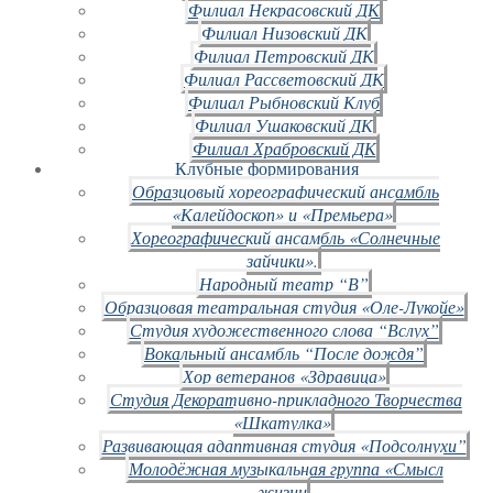
Филиал Некрасовский ДК
Филиал Низовский ДК
Филиал Петровский ДК
Филиал Рассветовский ДК
Филиал Рыбновский Клуб
Филиал Ушаковский ДК
Филиал Храбровский ДК
Клубные формирования
Образцовый хореографический ансамбль
«Калейдоскоп» и «Премьера»
Хореографический ансамбль «Солнечные
зайчики».
Народный театр “В”
Образцовая театральная студия «Оле-Лукойе»
Студия художественного слова “Вслух”
Вокальный ансамбль “После дождя”
Хор ветеранов «Здравица»
Студия Декоративно-прикладного Творчества
«Шкатулка»
Развивающая адаптивная студия «Подсолнухи”
Молодёжная музыкальная группа «Смысл
жизни