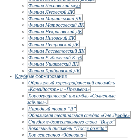
Филиал Лесновский клуб
Филиал Луговской ДК
Филиал Маршальский ДК
Филиал Матросовский ДК
Филиал Некрасовский ДК
Филиал Низовский ДК
Филиал Петровский ДК
Филиал Рассветовский ДК
Филиал Рыбновский Клуб
Филиал Ушаковский ДК
Филиал Храбровский ДК
Клубные формирования
Образцовый хореографический ансамбль
«Калейдоскоп» и «Премьера»
Хореографический ансамбль «Солнечные
зайчики».
Народный театр “В”
Образцовая театральная студия «Оле-Лукойе»
Студия художественного слова “Вслух”
Вокальный ансамбль “После дождя”
Хор ветеранов «Здравица»