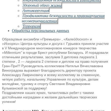
Здоровый образ жизни
Антикоррупция
Профилактика безопасности и правонарушения
несовершеннолетних
Терроризм
Обработка персональных данных
Образцовые ансамбли
«Премьера»
,
«Калейдоскоп»
и
«Искорки»
Центра культуры и досуга г. Гурьевск приняли участие
в V Международном многожанровом конкурсе творчества
«Millennium”
в городе Брест республики Беларусь. И порадовали
отличными результатами, заслужив 3 диплома лауреата 1
степени , 2 — лауреата 2 степени и диплом на право получения
Гран-При!!! Руководитель коллективов Натялья Вячеславовна
Виноградова выражает благодарность директору проекта
Александру Лавриновичу и всему коллективу за слаженную,
четкую работу, начальнику Управления по культуре, делам
молодёжи, туризму и спорту Светлане Владимировне
Кульманской за поддержку!
Поздравляем наших ярких, талантливых ребят с такими
достойными наградами и желаем дальнейших творческих
успехов!