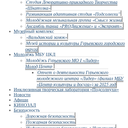
Студия Декоративно-прикладного Творчества
«Шкатулка»
Развивающая адаптивная студия «Подсолнухи”
Молодёжная музыкальная группа «Смысл жизни
Ансамбль танца «PROДвижение» и «Экспромт».
Музейный комплекс
«Вальдавский замок»
Музей истории и культуры Гурьевского городского
округа
Молодёжь МБУ ЦКД
Молодёжь Гурьевского МО I «Лидер»
Молод.Центр
Отчет о деятельности Гурьевского
молодежного центра «Лидер» (филиал МБУ
«Центр культуры и досуга») за 2025 год
Инклюзивная творческая лаборатория «Подсолнухи»
Новости
Афиши
КИНОЗАЛ
Безопасность
Дорожная безопасность
Пожарная безопасность
Информационная безопасность в Интернете