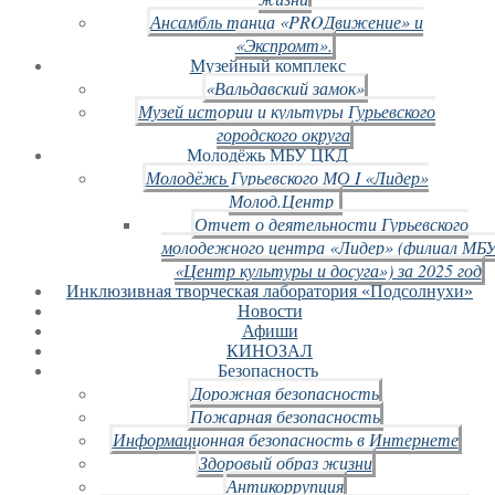
Ансамбль танца «PROДвижение» и
«Экспромт».
Музейный комплекс
«Вальдавский замок»
Музей истории и культуры Гурьевского
городского округа
Молодёжь МБУ ЦКД
Молодёжь Гурьевского МО I «Лидер»
Молод.Центр
Отчет о деятельности Гурьевского
молодежного центра «Лидер» (филиал МБ
«Центр культуры и досуга») за 2025 год
Инклюзивная творческая лаборатория «Подсолнухи»
Новости
Афиши
КИНОЗАЛ
Безопасность
Дорожная безопасность
Пожарная безопасность
Информационная безопасность в Интернете
Здоровый образ жизни
Антикоррупция