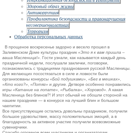
Здоровый образ жизни
Антикоррупция
Профилактика безопасности и правонарушения
несовершеннолетних
Терроризм
Обработка персональных данных
В прощеное воскресенье задорно и весело прошел в
Заливенском Доме
культуры праздник
«Это я к вам пришла –
ваша Масленица!»
. Гости узнали, как
называется каждый день
праздничной недели, послушали заклички, поговорки,
познакомились с традициями празднования русской Масленицы.
Для желающих
посостязаться в силе и ловкости были
организованы конкурсы
«Бой подушками»
,
«Бег в
мешках»
,
«Кто кого?»
,
«Потяг»
и другие. Детворе особенно понравились
игры
«Катание на лопате»
,
«Рыбалка»
,
«Хоровод»
. А какая
Масленица без блинов?! И
этот обычай не обошли стороной на
нашем празднике — в конкурсе на лучший блин и
большом
чаепитии.
Все присутствующие остались довольны праздником, получили
большое
удовольствие, массу положительных эмоций, а в
благодарность за активное
участие получили всевозможные
сувенирчики.
Спасибо огромное всем участникам и организаторам,