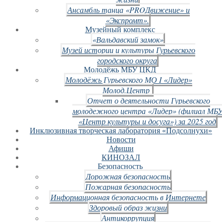
Ансамбль танца «PROДвижение» и
«Экспромт».
Музейный комплекс
«Вальдавский замок»
Музей истории и культуры Гурьевского
городского округа
Молодёжь МБУ ЦКД
Молодёжь Гурьевского МО I «Лидер»
Молод.Центр
Отчет о деятельности Гурьевского
молодежного центра «Лидер» (филиал МБ
«Центр культуры и досуга») за 2025 год
Инклюзивная творческая лаборатория «Подсолнухи»
Новости
Афиши
КИНОЗАЛ
Безопасность
Дорожная безопасность
Пожарная безопасность
Информационная безопасность в Интернете
Здоровый образ жизни
Антикоррупция