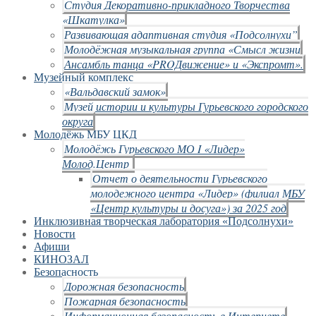
Студия Декоративно-прикладного Творчества
«Шкатулка»
Развивающая адаптивная студия «Подсолнухи”
Молодёжная музыкальная группа «Смысл жизни
Ансамбль танца «PROДвижение» и «Экспромт».
Музейный комплекс
«Вальдавский замок»
Музей истории и культуры Гурьевского городского
округа
Молодёжь МБУ ЦКД
Молодёжь Гурьевского МО I «Лидер»
Молод.Центр
Отчет о деятельности Гурьевского
молодежного центра «Лидер» (филиал МБУ
«Центр культуры и досуга») за 2025 год
Инклюзивная творческая лаборатория «Подсолнухи»
Новости
Афиши
КИНОЗАЛ
Безопасность
Дорожная безопасность
Пожарная безопасность
Информационная безопасность в Интернете