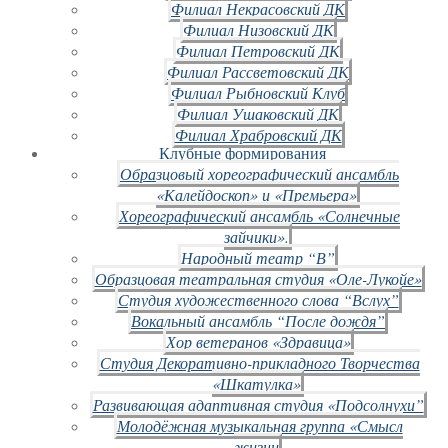
Филиал Некрасовский ДК
Филиал Низовский ДК
Филиал Петровский ДК
Филиал Рассветовский ДК
Филиал Рыбновский Клуб
Филиал Ушаковский ДК
Филиал Храбровский ДК
Клубные формирования
Образцовый хореографический ансамбль
«Калейдоскоп» и «Премьера»
Хореографический ансамбль «Солнечные
зайчики».
Народный театр “В”
Образцовая театральная студия «Оле-Лукойе»
Студия художественного слова “Вслух”
Вокальный ансамбль “После дождя”
Хор ветеранов «Здравица»
Студия Декоративно-прикладного Творчества
«Шкатулка»
Развивающая адаптивная студия «Подсолнухи”
Молодёжная музыкальная группа «Смысл
жизни