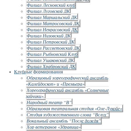
Филиал Лесновский клуб
Филиал Луговской ДК
Филиал Маршальский ДК
Филиал Матросовский ДК
Филиал Некрасовский ДК
Филиал Низовский ДК
Филиал Петровский ДК
Филиал Рассветовский ДК
Филиал Рыбновский Клуб
Филиал Ушаковский ДК
Филиал Храбровский ДК
Клубные формирования
Образцовый хореографический ансамбль
«Калейдоскоп» и «Премьера»
Хореографический ансамбль «Солнечные
зайчики».
Народный театр “В”
Образцовая театральная студия «Оле-Лукойе»
Студия художественного слова “Вслух”
Вокальный ансамбль “После дождя”
Хор ветеранов «Здравица»