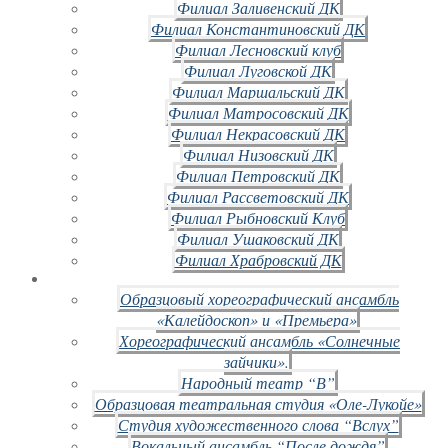
Филиал Заливенский ДК
Филиал Константиновский ДК
Филиал Лесновский клуб
Филиал Луговской ДК
Филиал Маршальский ДК
Филиал Матросовский ДК
Филиал Некрасовский ДК
Филиал Низовский ДК
Филиал Петровский ДК
Филиал Рассветовский ДК
Филиал Рыбновский Клуб
Филиал Ушаковский ДК
Филиал Храбровский ДК
Образцовый хореографический ансамбль
«Калейдоскоп» и «Премьера»
Хореографический ансамбль «Солнечные
зайчики».
Народный театр “В”
Образцовая театральная студия «Оле-Лукойе»
Студия художественного слова “Вслух”
Вокальный ансамбль “После дождя”