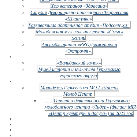
Хор ветеранов «Здравица»
Студия Декоративно-прикладного Творчества
«Шкатулка»
Развивающая адаптивная студия «Подсолнухи”
Молодёжная музыкальная группа «Смысл
жизни
Ансамбль танца «PROДвижение» и
«Экспромт».
«Вальдавский замок»
Музей истории и культуры Гурьевского
городского округа
Молодёжь Гурьевского МО I «Лидер»
Молод.Центр
Отчет о деятельности Гурьевского
молодежного центра «Лидер» (филиал МБ
«Центр культуры и досуга») за 2025 год