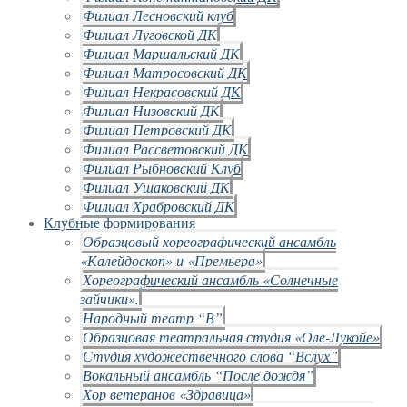
Филиал Лесновский клуб
Филиал Луговской ДК
Филиал Маршальский ДК
Филиал Матросовский ДК
Филиал Некрасовский ДК
Филиал Низовский ДК
Филиал Петровский ДК
Филиал Рассветовский ДК
Филиал Рыбновский Клуб
Филиал Ушаковский ДК
Филиал Храбровский ДК
Клубные формирования
Образцовый хореографический ансамбль
«Калейдоскоп» и «Премьера»
Хореографический ансамбль «Солнечные
зайчики».
Народный театр “В”
Образцовая театральная студия «Оле-Лукойе»
Студия художественного слова “Вслух”
Вокальный ансамбль “После дождя”
Хор ветеранов «Здравица»