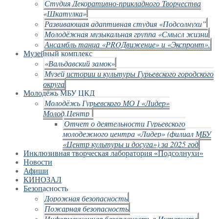
Студия Декоративно-прикладного Творчества
«Шкатулка»
Развивающая адаптивная студия «Подсолнухи”
Молодёжная музыкальная группа «Смысл жизни
Ансамбль танца «PROДвижение» и «Экспромт».
Музейный комплекс
«Вальдавский замок»
Музей истории и культуры Гурьевского городского
округа
Молодёжь МБУ ЦКД
Молодёжь Гурьевского МО I «Лидер»
Молод.Центр
Отчет о деятельности Гурьевского
молодежного центра «Лидер» (филиал МБУ
«Центр культуры и досуга») за 2025 год
Инклюзивная творческая лаборатория «Подсолнухи»
Новости
Афиши
КИНОЗАЛ
Безопасность
Дорожная безопасность
Пожарная безопасность
Информационная безопасность в Интернете