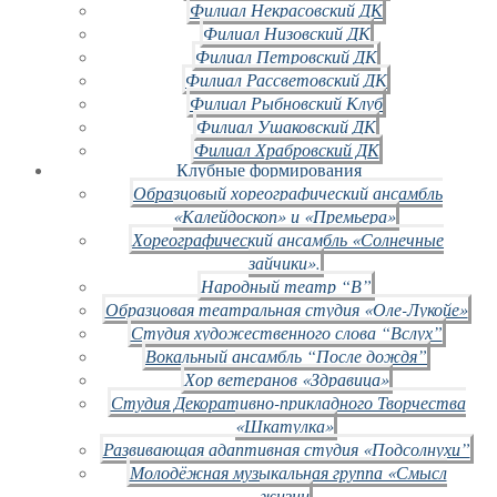
Филиал Некрасовский ДК
Филиал Низовский ДК
Филиал Петровский ДК
Филиал Рассветовский ДК
Филиал Рыбновский Клуб
Филиал Ушаковский ДК
Филиал Храбровский ДК
Клубные формирования
Образцовый хореографический ансамбль
«Калейдоскоп» и «Премьера»
Хореографический ансамбль «Солнечные
зайчики».
Народный театр “В”
Образцовая театральная студия «Оле-Лукойе»
Студия художественного слова “Вслух”
Вокальный ансамбль “После дождя”
Хор ветеранов «Здравица»
Студия Декоративно-прикладного Творчества
«Шкатулка»
Развивающая адаптивная студия «Подсолнухи”
Молодёжная музыкальная группа «Смысл
жизни