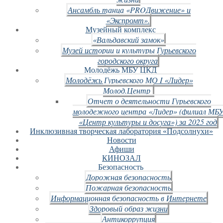
Ансамбль танца «PROДвижение» и
«Экспромт».
Музейный комплекс
«Вальдавский замок»
Музей истории и культуры Гурьевского
городского округа
Молодёжь МБУ ЦКД
Молодёжь Гурьевского МО I «Лидер»
Молод.Центр
Отчет о деятельности Гурьевского
молодежного центра «Лидер» (филиал МБ
«Центр культуры и досуга») за 2025 год
Инклюзивная творческая лаборатория «Подсолнухи»
Новости
Афиши
КИНОЗАЛ
Безопасность
Дорожная безопасность
Пожарная безопасность
Информационная безопасность в Интернете
Здоровый образ жизни
Антикоррупция