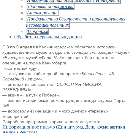
Здоровый образ жизни
Антикоррупция
Профилактика безопасности и правонарушения
несовершеннолетних
Терроризм
Обработка персональных данных
С
3 по 9 апреля
в Калининградском областном историко-
художественном музее и отдельно
стоящих экспозициях – музей
«Бункер»
и музей
«Форт № 5»
проходят Дни подготовки
операции и штурма Кёнигсберга.
Посетителей ждут:
— экскурсии по трёхмерной панораме
«Кёнигсберг – 45.
Последний штурм»
.
— интерактивное занятие
«СЕКРЕТНАЯ МИССИЯ.
РАЗВЕДЧИКИ»
.
— акция «На пути к Победе».
— военно-историческая реконструкция эпизода штурма Форта
№5.
— добровольческие акции и много других интересных
мероприятий.
Подробная программа в приложенном документе.
Информационное письмо (Дни штурма, День космонавтики,
Андрей Ренсков)