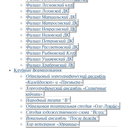
Филиал Лесновский клуб
Филиал Луговской ДК
Филиал Маршальский ДК
Филиал Матросовский ДК
Филиал Некрасовский ДК
Филиал Низовский ДК
Филиал Петровский ДК
Филиал Рассветовский ДК
Филиал Рыбновский Клуб
Филиал Ушаковский ДК
Филиал Храбровский ДК
Клубные формирования
Образцовый хореографический ансамбль
«Калейдоскоп» и «Премьера»
Хореографический ансамбль «Солнечные
зайчики».
Народный театр “В”
Образцовая театральная студия «Оле-Лукойе»
Студия художественного слова “Вслух”
Вокальный ансамбль “После дождя”
Хор ветеранов «Здравица»