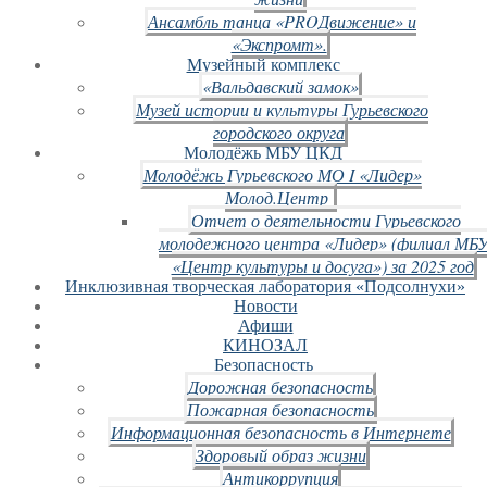
Ансамбль танца «PROДвижение» и
«Экспромт».
Музейный комплекс
«Вальдавский замок»
Музей истории и культуры Гурьевского
городского округа
Молодёжь МБУ ЦКД
Молодёжь Гурьевского МО I «Лидер»
Молод.Центр
Отчет о деятельности Гурьевского
молодежного центра «Лидер» (филиал МБ
«Центр культуры и досуга») за 2025 год
Инклюзивная творческая лаборатория «Подсолнухи»
Новости
Афиши
КИНОЗАЛ
Безопасность
Дорожная безопасность
Пожарная безопасность
Информационная безопасность в Интернете
Здоровый образ жизни
Антикоррупция