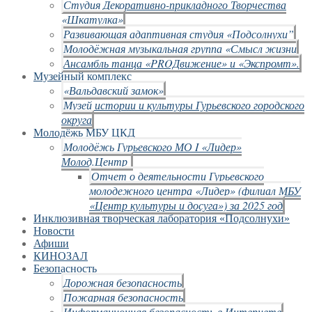
Студия Декоративно-прикладного Творчества
«Шкатулка»
Развивающая адаптивная студия «Подсолнухи”
Молодёжная музыкальная группа «Смысл жизни
Ансамбль танца «PROДвижение» и «Экспромт».
Музейный комплекс
«Вальдавский замок»
Музей истории и культуры Гурьевского городского
округа
Молодёжь МБУ ЦКД
Молодёжь Гурьевского МО I «Лидер»
Молод.Центр
Отчет о деятельности Гурьевского
молодежного центра «Лидер» (филиал МБУ
«Центр культуры и досуга») за 2025 год
Инклюзивная творческая лаборатория «Подсолнухи»
Новости
Афиши
КИНОЗАЛ
Безопасность
Дорожная безопасность
Пожарная безопасность
Информационная безопасность в Интернете