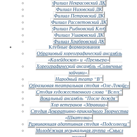
Филиал Некрасовский ДК
Филиал Низовский ДК
Филиал Петровский ДК
Филиал Рассветовский ДК
Филиал Рыбновский Клуб
Филиал Ушаковский ДК
Филиал Храбровский ДК
Клубные формирования
Образцовый хореографический ансамбль
«Калейдоскоп» и «Премьера»
Хореографический ансамбль «Солнечные
зайчики».
Народный театр “В”
Образцовая театральная студия «Оле-Лукойе»
Студия художественного слова “Вслух”
Вокальный ансамбль “После дождя”
Хор ветеранов «Здравица»
Студия Декоративно-прикладного Творчества
«Шкатулка»
Развивающая адаптивная студия «Подсолнухи”
Молодёжная музыкальная группа «Смысл
жизни