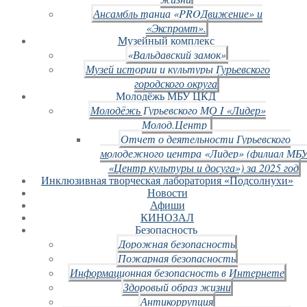
Ансамбль танца «PROДвижение» и
«Экспромт».
Музейный комплекс
«Вальдавский замок»
Музей истории и культуры Гурьевского
городского округа
Молодёжь МБУ ЦКД
Молодёжь Гурьевского МО I «Лидер»
Молод.Центр
Отчет о деятельности Гурьевского
молодежного центра «Лидер» (филиал МБ
«Центр культуры и досуга») за 2025 год
Инклюзивная творческая лаборатория «Подсолнухи»
Новости
Афиши
КИНОЗАЛ
Безопасность
Дорожная безопасность
Пожарная безопасность
Информационная безопасность в Интернете
Здоровый образ жизни
Антикоррупция