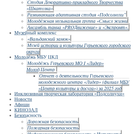
Студия Декоративно-прикладного Творчества
«Шкатулка»
Развивающая адаптивная студия «Подсолнухи”
Молодёжная музыкальная группа «Смысл жизни
Ансамбль танца «PROДвижение» и «Экспромт».
Музейный комплекс
«Вальдавский замок»
Музей истории и культуры Гурьевского городского
округа
Молодёжь МБУ ЦКД
Молодёжь Гурьевского МО I «Лидер»
Молод.Центр
Отчет о деятельности Гурьевского
молодежного центра «Лидер» (филиал МБУ
«Центр культуры и досуга») за 2025 год
Инклюзивная творческая лаборатория «Подсолнухи»
Новости
Афиши
КИНОЗАЛ
Безопасность
Дорожная безопасность
Пожарная безопасность
Информационная безопасность в Интернете