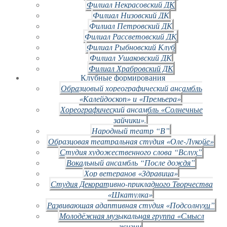
Филиал Некрасовский ДК
Филиал Низовский ДК
Филиал Петровский ДК
Филиал Рассветовский ДК
Филиал Рыбновский Клуб
Филиал Ушаковский ДК
Филиал Храбровский ДК
Клубные формирования
Образцовый хореографический ансамбль
«Калейдоскоп» и «Премьера»
Хореографический ансамбль «Солнечные
зайчики».
Народный театр “В”
Образцовая театральная студия «Оле-Лукойе»
Студия художественного слова “Вслух”
Вокальный ансамбль “После дождя”
Хор ветеранов «Здравица»
Студия Декоративно-прикладного Творчества
«Шкатулка»
Развивающая адаптивная студия «Подсолнухи”
Молодёжная музыкальная группа «Смысл
жизни