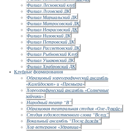
Филиал Лесновский клуб
Филиал Луговской ДК
Филиал Маршальский ДК
Филиал Матросовский ДК
Филиал Некрасовский ДК
Филиал Низовский ДК
Филиал Петровский ДК
Филиал Рассветовский ДК
Филиал Рыбновский Клуб
Филиал Ушаковский ДК
Филиал Храбровский ДК
Клубные формирования
Образцовый хореографический ансамбль
«Калейдоскоп» и «Премьера»
Хореографический ансамбль «Солнечные
зайчики».
Народный театр “В”
Образцовая театральная студия «Оле-Лукойе»
Студия художественного слова “Вслух”
Вокальный ансамбль “После дождя”
Хор ветеранов «Здравица»