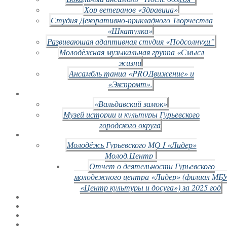
Хор ветеранов «Здравица»
Студия Декоративно-прикладного Творчества
«Шкатулка»
Развивающая адаптивная студия «Подсолнухи”
Молодёжная музыкальная группа «Смысл
жизни
Ансамбль танца «PROДвижение» и
«Экспромт».
«Вальдавский замок»
Музей истории и культуры Гурьевского
городского округа
Молодёжь Гурьевского МО I «Лидер»
Молод.Центр
Отчет о деятельности Гурьевского
молодежного центра «Лидер» (филиал МБ
«Центр культуры и досуга») за 2025 год