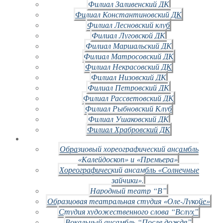
Филиал Заливенский ДК
Филиал Константиновский ДК
Филиал Лесновский клуб
Филиал Луговской ДК
Филиал Маршальский ДК
Филиал Матросовский ДК
Филиал Некрасовский ДК
Филиал Низовский ДК
Филиал Петровский ДК
Филиал Рассветовский ДК
Филиал Рыбновский Клуб
Филиал Ушаковский ДК
Филиал Храбровский ДК
Образцовый хореографический ансамбль
«Калейдоскоп» и «Премьера»
Хореографический ансамбль «Солнечные
зайчики».
Народный театр “В”
Образцовая театральная студия «Оле-Лукойе»
Студия художественного слова “Вслух”
Вокальный ансамбль “После дождя”