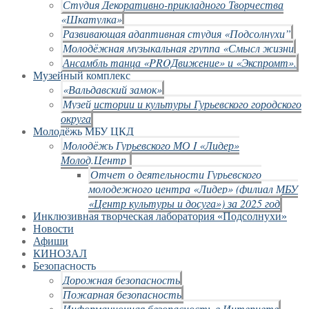
Студия Декоративно-прикладного Творчества
«Шкатулка»
Развивающая адаптивная студия «Подсолнухи”
Молодёжная музыкальная группа «Смысл жизни
Ансамбль танца «PROДвижение» и «Экспромт».
Музейный комплекс
«Вальдавский замок»
Музей истории и культуры Гурьевского городского
округа
Молодёжь МБУ ЦКД
Молодёжь Гурьевского МО I «Лидер»
Молод.Центр
Отчет о деятельности Гурьевского
молодежного центра «Лидер» (филиал МБУ
«Центр культуры и досуга») за 2025 год
Инклюзивная творческая лаборатория «Подсолнухи»
Новости
Афиши
КИНОЗАЛ
Безопасность
Дорожная безопасность
Пожарная безопасность
Информационная безопасность в Интернете