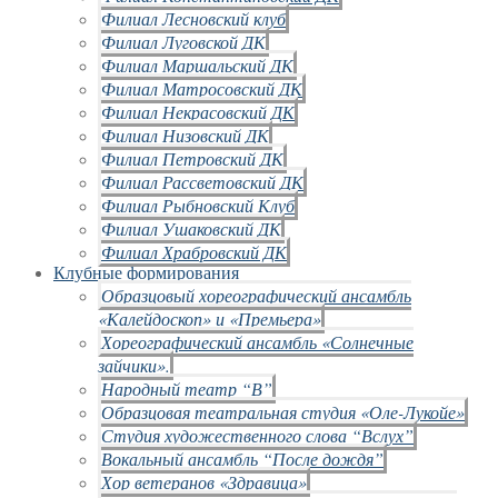
Филиал Лесновский клуб
Филиал Луговской ДК
Филиал Маршальский ДК
Филиал Матросовский ДК
Филиал Некрасовский ДК
Филиал Низовский ДК
Филиал Петровский ДК
Филиал Рассветовский ДК
Филиал Рыбновский Клуб
Филиал Ушаковский ДК
Филиал Храбровский ДК
Клубные формирования
Образцовый хореографический ансамбль
«Калейдоскоп» и «Премьера»
Хореографический ансамбль «Солнечные
зайчики».
Народный театр “В”
Образцовая театральная студия «Оле-Лукойе»
Студия художественного слова “Вслух”
Вокальный ансамбль “После дождя”
Хор ветеранов «Здравица»