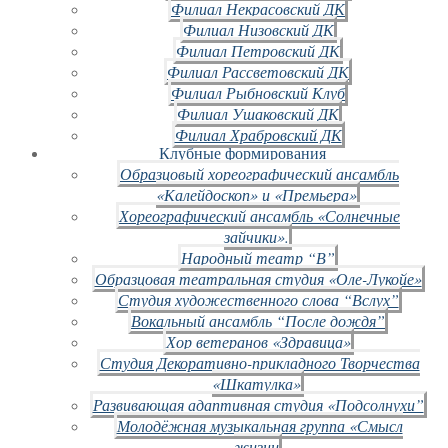
Филиал Некрасовский ДК
Филиал Низовский ДК
Филиал Петровский ДК
Филиал Рассветовский ДК
Филиал Рыбновский Клуб
Филиал Ушаковский ДК
Филиал Храбровский ДК
Клубные формирования
Образцовый хореографический ансамбль
«Калейдоскоп» и «Премьера»
Хореографический ансамбль «Солнечные
зайчики».
Народный театр “В”
Образцовая театральная студия «Оле-Лукойе»
Студия художественного слова “Вслух”
Вокальный ансамбль “После дождя”
Хор ветеранов «Здравица»
Студия Декоративно-прикладного Творчества
«Шкатулка»
Развивающая адаптивная студия «Подсолнухи”
Молодёжная музыкальная группа «Смысл
жизни