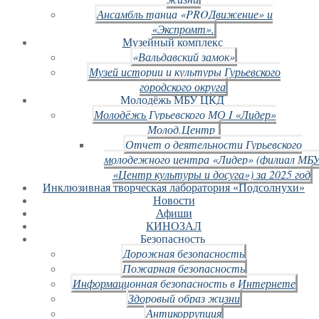
Ансамбль танца «PROДвижение» и
«Экспромт».
Музейный комплекс
«Вальдавский замок»
Музей истории и культуры Гурьевского
городского округа
Молодёжь МБУ ЦКД
Молодёжь Гурьевского МО I «Лидер»
Молод.Центр
Отчет о деятельности Гурьевского
молодежного центра «Лидер» (филиал МБ
«Центр культуры и досуга») за 2025 год
Инклюзивная творческая лаборатория «Подсолнухи»
Новости
Афиши
КИНОЗАЛ
Безопасность
Дорожная безопасность
Пожарная безопасность
Информационная безопасность в Интернете
Здоровый образ жизни
Антикоррупция