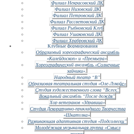
Филиал Некрасовский ДК
Филиал Низовский ДК
Филиал Петровский ДК
Филиал Рассветовский ДК
Филиал Рыбновский Клуб
Филиал Ушаковский ДК
Филиал Храбровский ДК
Клубные формирования
Образцовый хореографический ансамбль
«Калейдоскоп» и «Премьера»
Хореографический ансамбль «Солнечные
зайчики».
Народный театр “В”
Образцовая театральная студия «Оле-Лукойе»
Студия художественного слова “Вслух”
Вокальный ансамбль “После дождя”
Хор ветеранов «Здравица»
Студия Декоративно-прикладного Творчества
«Шкатулка»
Развивающая адаптивная студия «Подсолнухи”
Молодёжная музыкальная группа «Смысл
жизни