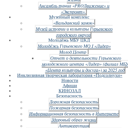
Ансамбль танца «PROДвижение» и
«Экспромт».
Музейный комплекс
«Вальдавский замок»
Музей истории и культуры Гурьевского
городского округа
Молодёжь МБУ ЦКД
Молодёжь Гурьевского МО I «Лидер»
Молод.Центр
Отчет о деятельности Гурьевского
молодежного центра «Лидер» (филиал МБ
«Центр культуры и досуга») за 2025 год
Инклюзивная творческая лаборатория «Подсолнухи»
Новости
Афиши
КИНОЗАЛ
Безопасность
Дорожная безопасность
Пожарная безопасность
Информационная безопасность в Интернете
Здоровый образ жизни
Антикоррупция