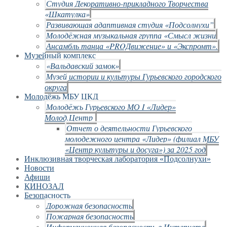
Студия Декоративно-прикладного Творчества
«Шкатулка»
Развивающая адаптивная студия «Подсолнухи”
Молодёжная музыкальная группа «Смысл жизни
Ансамбль танца «PROДвижение» и «Экспромт».
Музейный комплекс
«Вальдавский замок»
Музей истории и культуры Гурьевского городского
округа
Молодёжь МБУ ЦКД
Молодёжь Гурьевского МО I «Лидер»
Молод.Центр
Отчет о деятельности Гурьевского
молодежного центра «Лидер» (филиал МБУ
«Центр культуры и досуга») за 2025 год
Инклюзивная творческая лаборатория «Подсолнухи»
Новости
Афиши
КИНОЗАЛ
Безопасность
Дорожная безопасность
Пожарная безопасность
Информационная безопасность в Интернете