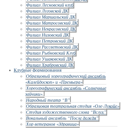
Филиал Лесновский клуб
Филиал Луговской ДК
Филиал Маршальский ДК
Филиал Матросовский ДК
Филиал Некрасовский ДК
Филиал Низовский ДК
Филиал Петровский ДК
Филиал Рассветовский ДК
Филиал Рыбновский Клуб
Филиал Ушаковский ДК
Филиал Храбровский ДК
Клубные формирования
Образцовый хореографический ансамбль
«Калейдоскоп» и «Премьера»
Хореографический ансамбль «Солнечные
зайчики».
Народный театр “В”
Образцовая театральная студия «Оле-Лукойе»
Студия художественного слова “Вслух”
Вокальный ансамбль “После дождя”
Хор ветеранов «Здравица»