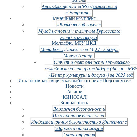
Ансамбль танца «PROДвижение» и
«Экспромт».
Музейный комплекс
«Вальдавский замок»
Музей истории и культуры Гурьевского
городского округа
Молодёжь МБУ ЦКД
Молодёжь Гурьевского МО I «Лидер»
Молод.Центр
Отчет о деятельности Гурьевского
молодежного центра «Лидер» (филиал МБ
«Центр культуры и досуга») за 2025 год
Инклюзивная творческая лаборатория «Подсолнухи»
Новости
Афиши
КИНОЗАЛ
Безопасность
Дорожная безопасность
Пожарная безопасность
Информационная безопасность в Интернете
Здоровый образ жизни
Антикоррупция