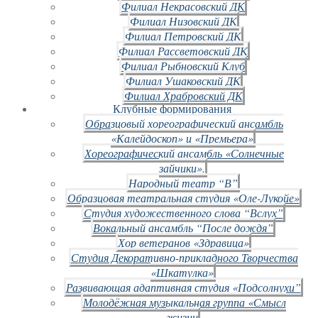
Филиал Некрасовский ДК
Филиал Низовский ДК
Филиал Петровский ДК
Филиал Рассветовский ДК
Филиал Рыбновский Клуб
Филиал Ушаковский ДК
Филиал Храбровский ДК
Клубные формирования
Образцовый хореографический ансамбль
«Калейдоскоп» и «Премьера»
Хореографический ансамбль «Солнечные
зайчики».
Народный театр “В”
Образцовая театральная студия «Оле-Лукойе»
Студия художественного слова “Вслух”
Вокальный ансамбль “После дождя”
Хор ветеранов «Здравица»
Студия Декоративно-прикладного Творчества
«Шкатулка»
Развивающая адаптивная студия «Подсолнухи”
Молодёжная музыкальная группа «Смысл
жизни