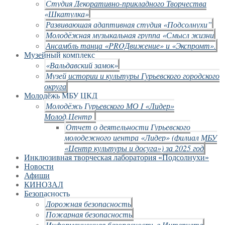
Студия Декоративно-прикладного Творчества
«Шкатулка»
Развивающая адаптивная студия «Подсолнухи”
Молодёжная музыкальная группа «Смысл жизни
Ансамбль танца «PROДвижение» и «Экспромт».
Музейный комплекс
«Вальдавский замок»
Музей истории и культуры Гурьевского городского
округа
Молодёжь МБУ ЦКД
Молодёжь Гурьевского МО I «Лидер»
Молод.Центр
Отчет о деятельности Гурьевского
молодежного центра «Лидер» (филиал МБУ
«Центр культуры и досуга») за 2025 год
Инклюзивная творческая лаборатория «Подсолнухи»
Новости
Афиши
КИНОЗАЛ
Безопасность
Дорожная безопасность
Пожарная безопасность
Информационная безопасность в Интернете