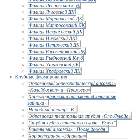
Филиал Лесновский клуб
Филиал Луговской ДК
Филиал Маршальский ДК
Филиал Матросовский ДК
Филиал Некрасовский ДК
Филиал Низовский ДК
Филиал Петровский ДК
Филиал Рассветовский ДК
Филиал Рыбновский Клуб
Филиал Ушаковский ДК
Филиал Храбровский ДК
Клубные формирования
Образцовый хореографический ансамбль
«Калейдоскоп» и «Премьера»
Хореографический ансамбль «Солнечные
зайчики».
Народный театр “В”
Образцовая театральная студия «Оле-Лукойе»
Студия художественного слова “Вслух”
Вокальный ансамбль “После дождя”
Хор ветеранов «Здравица»