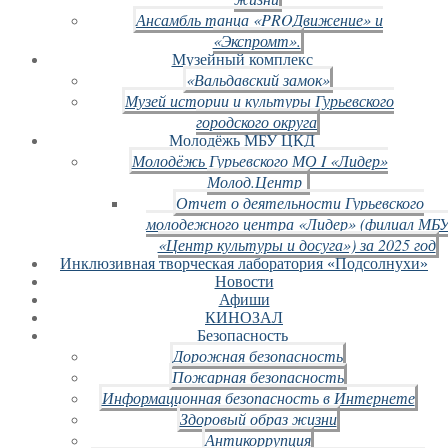
Ансамбль танца «PROДвижение» и
«Экспромт».
Музейный комплекс
«Вальдавский замок»
Музей истории и культуры Гурьевского
городского округа
Молодёжь МБУ ЦКД
Молодёжь Гурьевского МО I «Лидер»
Молод.Центр
Отчет о деятельности Гурьевского
молодежного центра «Лидер» (филиал МБ
«Центр культуры и досуга») за 2025 год
Инклюзивная творческая лаборатория «Подсолнухи»
Новости
Афиши
КИНОЗАЛ
Безопасность
Дорожная безопасность
Пожарная безопасность
Информационная безопасность в Интернете
Здоровый образ жизни
Антикоррупция