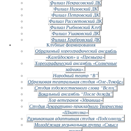
Филиал Некрасовский ДК
Филиал Низовский ДК
Филиал Петровский ДК
Филиал Рассветовский ДК
Филиал Рыбновский Клуб
Филиал Ушаковский ДК
Филиал Храбровский ДК
Клубные формирования
Образцовый хореографический ансамбль
«Калейдоскоп» и «Премьера»
Хореографический ансамбль «Солнечные
зайчики».
Народный театр “В”
Образцовая театральная студия «Оле-Лукойе»
Студия художественного слова “Вслух”
Вокальный ансамбль “После дождя”
Хор ветеранов «Здравица»
Студия Декоративно-прикладного Творчества
«Шкатулка»
Развивающая адаптивная студия «Подсолнухи”
Молодёжная музыкальная группа «Смысл
жизни