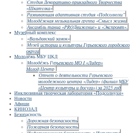
Студия Декоративно-прикладного Творчества
«Шкатулка»
Развивающая адаптивная студия «Подсолнухи”
Молодёжная музыкальная группа «Смысл жизни
Ансамбль танца «PROДвижение» и «Экспромт».
Музейный комплекс
«Вальдавский замок»
Музей истории и культуры Гурьевского городского
округа
Молодёжь МБУ ЦКД
Молодёжь Гурьевского МО I «Лидер»
Молод.Центр
Отчет о деятельности Гурьевского
молодежного центра «Лидер» (филиал МБУ
«Центр культуры и досуга») за 2025 год
Инклюзивная творческая лаборатория «Подсолнухи»
Новости
Афиши
КИНОЗАЛ
Безопасность
Дорожная безопасность
Пожарная безопасность
Информационная безопасность в Интернете