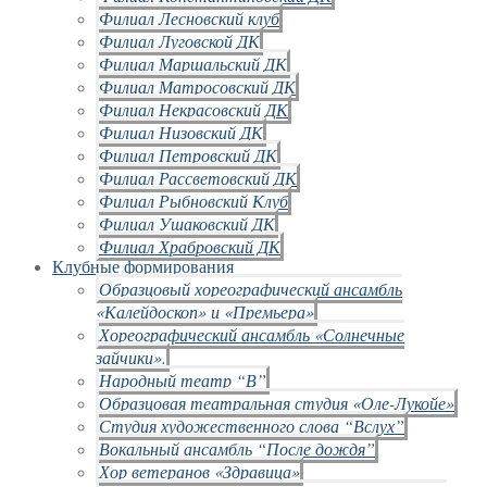
Филиал Лесновский клуб
Филиал Луговской ДК
Филиал Маршальский ДК
Филиал Матросовский ДК
Филиал Некрасовский ДК
Филиал Низовский ДК
Филиал Петровский ДК
Филиал Рассветовский ДК
Филиал Рыбновский Клуб
Филиал Ушаковский ДК
Филиал Храбровский ДК
Клубные формирования
Образцовый хореографический ансамбль
«Калейдоскоп» и «Премьера»
Хореографический ансамбль «Солнечные
зайчики».
Народный театр “В”
Образцовая театральная студия «Оле-Лукойе»
Студия художественного слова “Вслух”
Вокальный ансамбль “После дождя”
Хор ветеранов «Здравица»