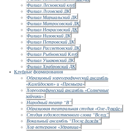
Филиал Лесновский клуб
Филиал Луговской ДК
Филиал Маршальский ДК
Филиал Матросовский ДК
Филиал Некрасовский ДК
Филиал Низовский ДК
Филиал Петровский ДК
Филиал Рассветовский ДК
Филиал Рыбновский Клуб
Филиал Ушаковский ДК
Филиал Храбровский ДК
Клубные формирования
Образцовый хореографический ансамбль
«Калейдоскоп» и «Премьера»
Хореографический ансамбль «Солнечные
зайчики».
Народный театр “В”
Образцовая театральная студия «Оле-Лукойе»
Студия художественного слова “Вслух”
Вокальный ансамбль “После дождя”
Хор ветеранов «Здравица»