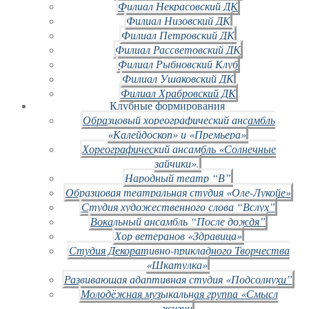
Филиал Некрасовский ДК
Филиал Низовский ДК
Филиал Петровский ДК
Филиал Рассветовский ДК
Филиал Рыбновский Клуб
Филиал Ушаковский ДК
Филиал Храбровский ДК
Клубные формирования
Образцовый хореографический ансамбль
«Калейдоскоп» и «Премьера»
Хореографический ансамбль «Солнечные
зайчики».
Народный театр “В”
Образцовая театральная студия «Оле-Лукойе»
Студия художественного слова “Вслух”
Вокальный ансамбль “После дождя”
Хор ветеранов «Здравица»
Студия Декоративно-прикладного Творчества
«Шкатулка»
Развивающая адаптивная студия «Подсолнухи”
Молодёжная музыкальная группа «Смысл
жизни