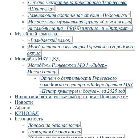
Студия Декоративно-прикладного Творчества
«Шкатулка»
Развивающая адаптивная студия «Подсолнухи”
Молодёжная музыкальная группа «Смысл жизни
Ансамбль танца «PROДвижение» и «Экспромт».
Музейный комплекс
«Вальдавский замок»
Музей истории и культуры Гурьевского городского
округа
Молодёжь МБУ ЦКД
Молодёжь Гурьевского МО I «Лидер»
Молод.Центр
Отчет о деятельности Гурьевского
молодежного центра «Лидер» (филиал МБУ
«Центр культуры и досуга») за 2025 год
Инклюзивная творческая лаборатория «Подсолнухи»
Новости
Афиши
КИНОЗАЛ
Безопасность
Дорожная безопасность
Пожарная безопасность
Информационная безопасность в Интернете