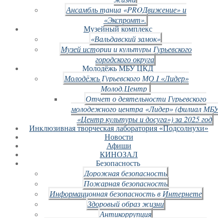
Ансамбль танца «PROДвижение» и
«Экспромт».
Музейный комплекс
«Вальдавский замок»
Музей истории и культуры Гурьевского
городского округа
Молодёжь МБУ ЦКД
Молодёжь Гурьевского МО I «Лидер»
Молод.Центр
Отчет о деятельности Гурьевского
молодежного центра «Лидер» (филиал МБ
«Центр культуры и досуга») за 2025 год
Инклюзивная творческая лаборатория «Подсолнухи»
Новости
Афиши
КИНОЗАЛ
Безопасность
Дорожная безопасность
Пожарная безопасность
Информационная безопасность в Интернете
Здоровый образ жизни
Антикоррупция