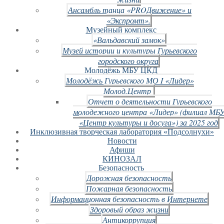
Ансамбль танца «PROДвижение» и
«Экспромт».
Музейный комплекс
«Вальдавский замок»
Музей истории и культуры Гурьевского
городского округа
Молодёжь МБУ ЦКД
Молодёжь Гурьевского МО I «Лидер»
Молод.Центр
Отчет о деятельности Гурьевского
молодежного центра «Лидер» (филиал МБ
«Центр культуры и досуга») за 2025 год
Инклюзивная творческая лаборатория «Подсолнухи»
Новости
Афиши
КИНОЗАЛ
Безопасность
Дорожная безопасность
Пожарная безопасность
Информационная безопасность в Интернете
Здоровый образ жизни
Антикоррупция