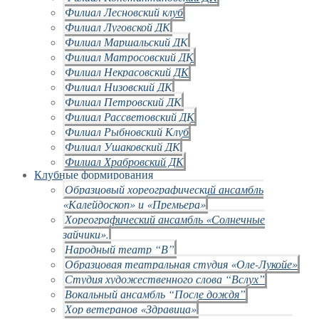
Филиал Лесновский клуб
Филиал Луговской ДК
Филиал Маршальский ДК
Филиал Матросовский ДК
Филиал Некрасовский ДК
Филиал Низовский ДК
Филиал Петровский ДК
Филиал Рассветовский ДК
Филиал Рыбновский Клуб
Филиал Ушаковский ДК
Филиал Храбровский ДК
Клубные формирования
Образцовый хореографический ансамбль
«Калейдоскоп» и «Премьера»
Хореографический ансамбль «Солнечные
зайчики».
Народный театр “В”
Образцовая театральная студия «Оле-Лукойе»
Студия художественного слова “Вслух”
Вокальный ансамбль “После дождя”
Хор ветеранов «Здравица»