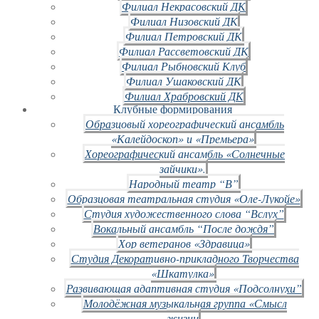
Филиал Некрасовский ДК
Филиал Низовский ДК
Филиал Петровский ДК
Филиал Рассветовский ДК
Филиал Рыбновский Клуб
Филиал Ушаковский ДК
Филиал Храбровский ДК
Клубные формирования
Образцовый хореографический ансамбль
«Калейдоскоп» и «Премьера»
Хореографический ансамбль «Солнечные
зайчики».
Народный театр “В”
Образцовая театральная студия «Оле-Лукойе»
Студия художественного слова “Вслух”
Вокальный ансамбль “После дождя”
Хор ветеранов «Здравица»
Студия Декоративно-прикладного Творчества
«Шкатулка»
Развивающая адаптивная студия «Подсолнухи”
Молодёжная музыкальная группа «Смысл
жизни