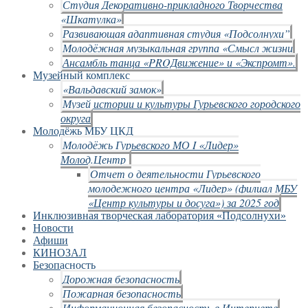
Студия Декоративно-прикладного Творчества
«Шкатулка»
Развивающая адаптивная студия «Подсолнухи”
Молодёжная музыкальная группа «Смысл жизни
Ансамбль танца «PROДвижение» и «Экспромт».
Музейный комплекс
«Вальдавский замок»
Музей истории и культуры Гурьевского городского
округа
Молодёжь МБУ ЦКД
Молодёжь Гурьевского МО I «Лидер»
Молод.Центр
Отчет о деятельности Гурьевского
молодежного центра «Лидер» (филиал МБУ
«Центр культуры и досуга») за 2025 год
Инклюзивная творческая лаборатория «Подсолнухи»
Новости
Афиши
КИНОЗАЛ
Безопасность
Дорожная безопасность
Пожарная безопасность
Информационная безопасность в Интернете