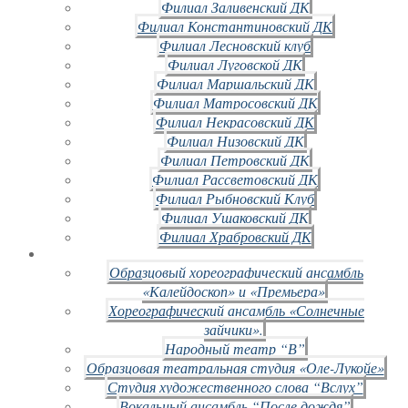
Филиал Заливенский ДК
Филиал Константиновский ДК
Филиал Лесновский клуб
Филиал Луговской ДК
Филиал Маршальский ДК
Филиал Матросовский ДК
Филиал Некрасовский ДК
Филиал Низовский ДК
Филиал Петровский ДК
Филиал Рассветовский ДК
Филиал Рыбновский Клуб
Филиал Ушаковский ДК
Филиал Храбровский ДК
Образцовый хореографический ансамбль
«Калейдоскоп» и «Премьера»
Хореографический ансамбль «Солнечные
зайчики».
Народный театр “В”
Образцовая театральная студия «Оле-Лукойе»
Студия художественного слова “Вслух”
Вокальный ансамбль “После дождя”