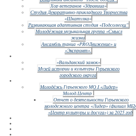
Хор ветеранов «Здравица»
Студия Декоративно-прикладного Творчества
«Шкатулка»
Развивающая адаптивная студия «Подсолнухи”
Молодёжная музыкальная группа «Смысл
жизни
Ансамбль танца «PROДвижение» и
«Экспромт».
«Вальдавский замок»
Музей истории и культуры Гурьевского
городского округа
Молодёжь Гурьевского МО I «Лидер»
Молод.Центр
Отчет о деятельности Гурьевского
молодежного центра «Лидер» (филиал МБ
«Центр культуры и досуга») за 2025 год