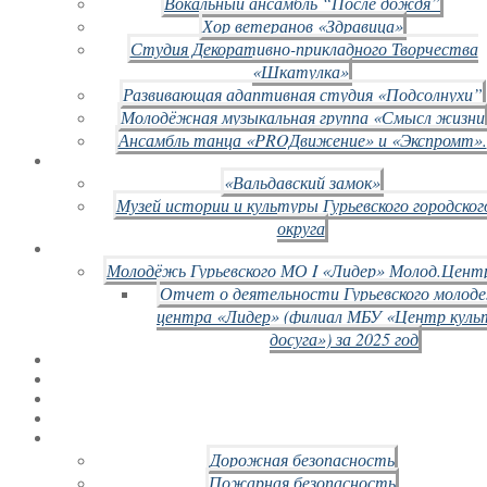
Вокальный ансамбль “После дождя”
Хор ветеранов «Здравица»
Студия Декоративно-прикладного Творчества
«Шкатулка»
Развивающая адаптивная студия «Подсолнухи”
Молодёжная музыкальная группа «Смысл жизни
Ансамбль танца «PROДвижение» и «Экспромт».
«Вальдавский замок»
Музей истории и культуры Гурьевского городског
округа
Молодёжь Гурьевского МО I «Лидер» Молод.Цент
Отчет о деятельности Гурьевского молод
центра «Лидер» (филиал МБУ «Центр куль
досуга») за 2025 год
Дорожная безопасность
Пожарная безопасность