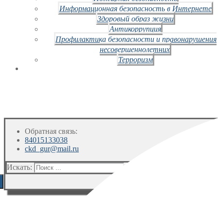
Информационная безопасность в Интернете
Здоровый образ жизни
Антикоррупция
Профилактика безопасности и правонарушения
несовершеннолетних
Терроризм
Обратная связь:
84015133038
ckd_gur@mail.ru
Искать: