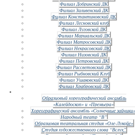
Филиал Добринский ДК
Филиал Заливенский ДК
Филиал Константиновский ДК
Филиал Лесновский клуб
Филиал Луговской ДК
Филиал Маршальский ДК
Филиал Матросовский ДК
Филиал Некрасовский ДК
Филиал Низовский ДК
Филиал Петровский ДК
Филиал Рассветовский ДК
Филиал Рыбновский Клуб
Филиал Ушаковский ДК
Филиал Храбровский ДК
Образцовый хореографический ансамбль
«Калейдоскоп» и «Премьера»
Хореографический ансамбль «Солнечные зайчики»
Народный театр “В”
Образцовая театральная студия «Оле-Лукойе»
Студия художественного слова “Вслух”