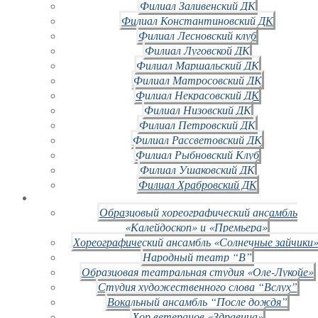
Филиал Заливенский ДК
Филиал Константиновский ДК
Филиал Лесновский клуб
Филиал Луговской ДК
Филиал Маршальский ДК
Филиал Матросовский ДК
Филиал Некрасовский ДК
Филиал Низовский ДК
Филиал Петровский ДК
Филиал Рассветовский ДК
Филиал Рыбновский Клуб
Филиал Ушаковский ДК
Филиал Храбровский ДК
Образцовый хореографический ансамбль
«Калейдоскоп» и «Премьера»
Хореографический ансамбль «Солнечные зайчики»
Народный театр “В”
Образцовая театральная студия «Оле-Лукойе»
Студия художественного слова “Вслух”
Вокальный ансамбль “После дождя”
Хор ветеранов «Здравица»