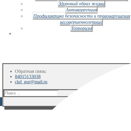
Здоровый образ жизни
Антикоррупция
Профилактика безопасности и правонарушения
несовершеннолетних
Терроризм
Обратная связь:
84015133038
ckd_gur@mail.ru
Искать: