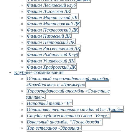
Филиал Лесновский клуб
Филиал Луговской ДК
Филиал Маршальский ДК
Филиал Матросовский ДК
Филиал Некрасовский ДК
Филиал Низовский ДК
Филиал Петровский ДК
Филиал Рассветовский ДК
Филиал Рыбновский Клуб
Филиал Ушаковский ДК
Филиал Храбровский ДК
Клубные формирования
Образцовый хореографический ансамбль
«Калейдоскоп» и «Премьера»
Хореографический ансамбль «Солнечные
зайчики».
Народный театр “В”
Образцовая театральная студия «Оле-Лукойе»
Студия художественного слова “Вслух”
Вокальный ансамбль “После дождя”
Хор ветеранов «Здравица»