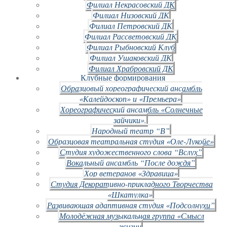
Филиал Некрасовский ДК
Филиал Низовский ДК
Филиал Петровский ДК
Филиал Рассветовский ДК
Филиал Рыбновский Клуб
Филиал Ушаковский ДК
Филиал Храбровский ДК
Клубные формирования
Образцовый хореографический ансамбль
«Калейдоскоп» и «Премьера»
Хореографический ансамбль «Солнечные
зайчики».
Народный театр “В”
Образцовая театральная студия «Оле-Лукойе»
Студия художественного слова “Вслух”
Вокальный ансамбль “После дождя”
Хор ветеранов «Здравица»
Студия Декоративно-прикладного Творчества
«Шкатулка»
Развивающая адаптивная студия «Подсолнухи”
Молодёжная музыкальная группа «Смысл
жизни