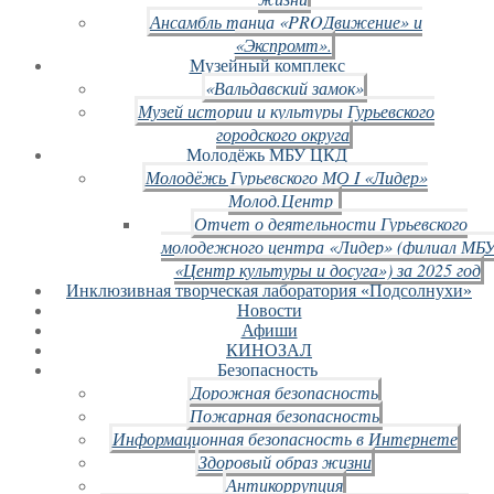
Ансамбль танца «PROДвижение» и
«Экспромт».
Музейный комплекс
«Вальдавский замок»
Музей истории и культуры Гурьевского
городского округа
Молодёжь МБУ ЦКД
Молодёжь Гурьевского МО I «Лидер»
Молод.Центр
Отчет о деятельности Гурьевского
молодежного центра «Лидер» (филиал МБ
«Центр культуры и досуга») за 2025 год
Инклюзивная творческая лаборатория «Подсолнухи»
Новости
Афиши
КИНОЗАЛ
Безопасность
Дорожная безопасность
Пожарная безопасность
Информационная безопасность в Интернете
Здоровый образ жизни
Антикоррупция