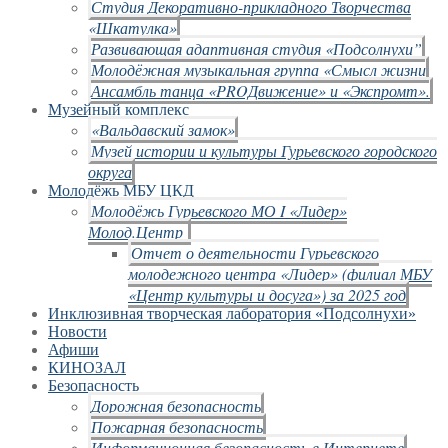
Студия Декоративно-прикладного Творчества
«Шкатулка»
Развивающая адаптивная студия «Подсолнухи”
Молодёжная музыкальная группа «Смысл жизни
Ансамбль танца «PROДвижение» и «Экспромт».
Музейный комплекс
«Вальдавский замок»
Музей истории и культуры Гурьевского городского
округа
Молодёжь МБУ ЦКД
Молодёжь Гурьевского МО I «Лидер»
Молод.Центр
Отчет о деятельности Гурьевского
молодежного центра «Лидер» (филиал МБУ
«Центр культуры и досуга») за 2025 год
Инклюзивная творческая лаборатория «Подсолнухи»
Новости
Афиши
КИНОЗАЛ
Безопасность
Дорожная безопасность
Пожарная безопасность
Информационная безопасность в Интернете