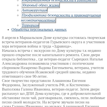
Здоровый образ жизни
Антикоррупция
Профилактика безопасности и правонарушения
несовершеннолетних
Терроризм
Обработка персональных данных
8 апреля в Маршальском Доме культуры состоялась творческая
встреча ветеранов-педагогов Гурьевского округа и участников
хора ветеранов войны и труда «Здравица».
Началась встреча с экскурсии по Дому культуры т.к недавно
прошло открытие после капитального ремонта. Свои двери
открыла библиотека , где ветеран-педагог Сырецких Наталья
Александровна познакомила участников с поэтическим
сборником Назаренко Вадима Евгеньевича, ветерана, учителя
трудового обучения Исаковской средней школы, недавно
отметившего свое 90-летие.
Свое творчество представили Алашинова Евгения
Федоровна, Заслуженный учитель РФ,
и Костюченко-
Выползова Галина Ивановна, ветеран-педагог. Затем двери
распахнул зал
ДПИ Дома культуры, где в доброжелательной
обстановке пили чай, разговаривали,
смеялись, пели любимые
песни своей молодости. На встрече звучали песни на
слова
Галины Ивановны, на музыку Алашиновой Евгении