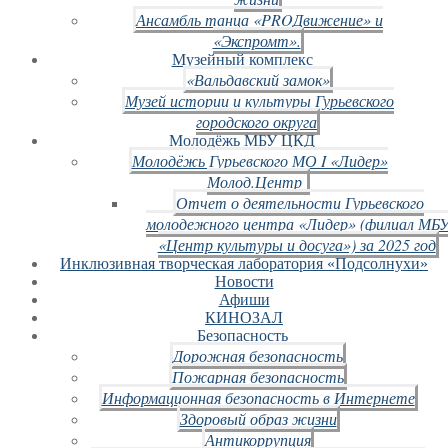
Ансамбль танца «PROДвижение» и
«Экспромт».
Музейный комплекс
«Вальдавский замок»
Музей истории и культуры Гурьевского
городского округа
Молодёжь МБУ ЦКД
Молодёжь Гурьевского МО I «Лидер»
Молод.Центр
Отчет о деятельности Гурьевского
молодежного центра «Лидер» (филиал МБ
«Центр культуры и досуга») за 2025 год
Инклюзивная творческая лаборатория «Подсолнухи»
Новости
Афиши
КИНОЗАЛ
Безопасность
Дорожная безопасность
Пожарная безопасность
Информационная безопасность в Интернете
Здоровый образ жизни
Антикоррупция