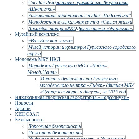
Студия Декоративно-прикладного Творчества
«Шкатулка»
Развивающая адаптивная студия «Подсолнухи”
Молодёжная музыкальная группа «Смысл жизни
Ансамбль танца «PROДвижение» и «Экспромт».
Музейный комплекс
«Вальдавский замок»
Музей истории и культуры Гурьевского городского
округа
Молодёжь МБУ ЦКД
Молодёжь Гурьевского МО I «Лидер»
Молод.Центр
Отчет о деятельности Гурьевского
молодежного центра «Лидер» (филиал МБУ
«Центр культуры и досуга») за 2025 год
Инклюзивная творческая лаборатория «Подсолнухи»
Новости
Афиши
КИНОЗАЛ
Безопасность
Дорожная безопасность
Пожарная безопасность
Информационная безопасность в Интернете