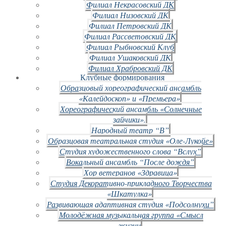
Филиал Некрасовский ДК
Филиал Низовский ДК
Филиал Петровский ДК
Филиал Рассветовский ДК
Филиал Рыбновский Клуб
Филиал Ушаковский ДК
Филиал Храбровский ДК
Клубные формирования
Образцовый хореографический ансамбль
«Калейдоскоп» и «Премьера»
Хореографический ансамбль «Солнечные
зайчики».
Народный театр “В”
Образцовая театральная студия «Оле-Лукойе»
Студия художественного слова “Вслух”
Вокальный ансамбль “После дождя”
Хор ветеранов «Здравица»
Студия Декоративно-прикладного Творчества
«Шкатулка»
Развивающая адаптивная студия «Подсолнухи”
Молодёжная музыкальная группа «Смысл
жизни