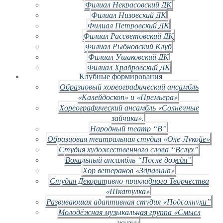
Филиал Некрасовский ДК
Филиал Низовский ДК
Филиал Петровский ДК
Филиал Рассветовский ДК
Филиал Рыбновский Клуб
Филиал Ушаковский ДК
Филиал Храбровский ДК
Клубные формирования
Образцовый хореографический ансамбль
«Калейдоскоп» и «Премьера»
Хореографический ансамбль «Солнечные
зайчики».
Народный театр “В”
Образцовая театральная студия «Оле-Лукойе»
Студия художественного слова “Вслух”
Вокальный ансамбль “После дождя”
Хор ветеранов «Здравица»
Студия Декоративно-прикладного Творчества
«Шкатулка»
Развивающая адаптивная студия «Подсолнухи”
Молодёжная музыкальная группа «Смысл
жизни