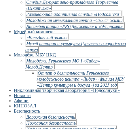
Студия Декоративно-прикладного Творчества
«Шкатулка»
Развивающая адаптивная студия «Подсолнухи”
Молодёжная музыкальная группа «Смысл жизни
Ансамбль танца «PROДвижение» и «Экспромт».
Музейный комплекс
«Вальдавский замок»
Музей истории и культуры Гурьевского городского
округа
Молодёжь МБУ ЦКД
Молодёжь Гурьевского МО I «Лидер»
Молод.Центр
Отчет о деятельности Гурьевского
молодежного центра «Лидер» (филиал МБУ
«Центр культуры и досуга») за 2025 год
Инклюзивная творческая лаборатория «Подсолнухи»
Новости
Афиши
КИНОЗАЛ
Безопасность
Дорожная безопасность
Пожарная безопасность
Информационная безопасность в Интернете