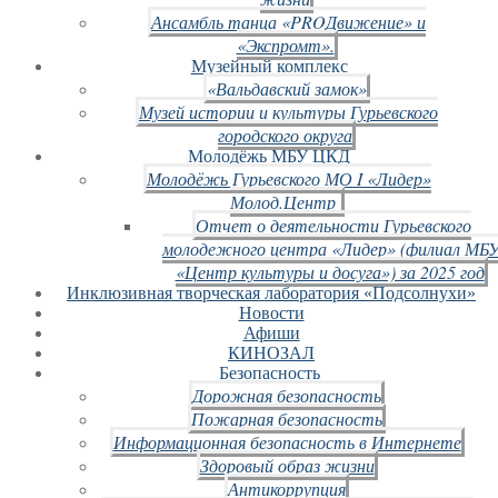
Ансамбль танца «PROДвижение» и
«Экспромт».
Музейный комплекс
«Вальдавский замок»
Музей истории и культуры Гурьевского
городского округа
Молодёжь МБУ ЦКД
Молодёжь Гурьевского МО I «Лидер»
Молод.Центр
Отчет о деятельности Гурьевского
молодежного центра «Лидер» (филиал МБ
«Центр культуры и досуга») за 2025 год
Инклюзивная творческая лаборатория «Подсолнухи»
Новости
Афиши
КИНОЗАЛ
Безопасность
Дорожная безопасность
Пожарная безопасность
Информационная безопасность в Интернете
Здоровый образ жизни
Антикоррупция