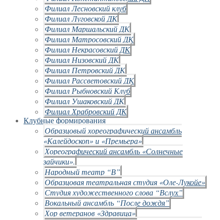
Филиал Лесновский клуб
Филиал Луговской ДК
Филиал Маршальский ДК
Филиал Матросовский ДК
Филиал Некрасовский ДК
Филиал Низовский ДК
Филиал Петровский ДК
Филиал Рассветовский ДК
Филиал Рыбновский Клуб
Филиал Ушаковский ДК
Филиал Храбровский ДК
Клубные формирования
Образцовый хореографический ансамбль
«Калейдоскоп» и «Премьера»
Хореографический ансамбль «Солнечные
зайчики».
Народный театр “В”
Образцовая театральная студия «Оле-Лукойе»
Студия художественного слова “Вслух”
Вокальный ансамбль “После дождя”
Хор ветеранов «Здравица»