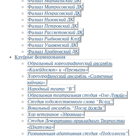
Филиал Маршальский ДК
Филиал Матросовский ДК
Филиал Некрасовский ДК
Филиал Низовский ДК
Филиал Петровский ДК
Филиал Рассветовский ДК
Филиал Рыбновский Клуб
Филиал Ушаковский ДК
Филиал Храбровский ДК
Клубные формирования
Образцовый хореографический ансамбль
«Калейдоскоп» и «Премьера»
Хореографический ансамбль «Солнечные
зайчики».
Народный театр “В”
Образцовая театральная студия «Оле-Лукойе»
Студия художественного слова “Вслух”
Вокальный ансамбль “После дождя”
Хор ветеранов «Здравица»
Студия Декоративно-прикладного Творчества
«Шкатулка»
Развивающая адаптивная студия «Подсолнухи”