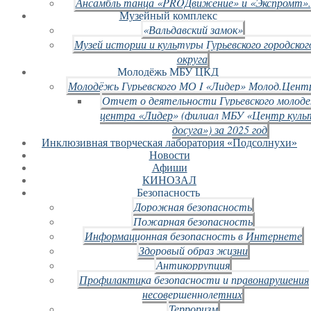
Ансамбль танца «PROДвижение» и «Экспромт».
Музейный комплекс
«Вальдавский замок»
Музей истории и культуры Гурьевского городског
округа
Молодёжь МБУ ЦКД
Молодёжь Гурьевского МО I «Лидер» Молод.Цент
Отчет о деятельности Гурьевского молод
центра «Лидер» (филиал МБУ «Центр куль
досуга») за 2025 год
Инклюзивная творческая лаборатория «Подсолнухи»
Новости
Афиши
КИНОЗАЛ
Безопасность
Дорожная безопасность
Пожарная безопасность
Информационная безопасность в Интернете
Здоровый образ жизни
Антикоррупция
Профилактика безопасности и правонарушения
несовершеннолетних
Терроризм