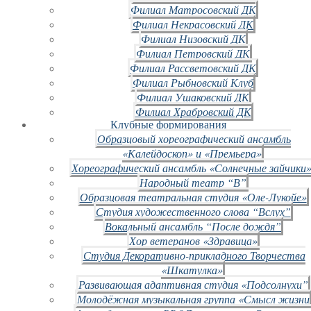
Филиал Матросовский ДК
Филиал Некрасовский ДК
Филиал Низовский ДК
Филиал Петровский ДК
Филиал Рассветовский ДК
Филиал Рыбновский Клуб
Филиал Ушаковский ДК
Филиал Храбровский ДК
Клубные формирования
Образцовый хореографический ансамбль
«Калейдоскоп» и «Премьера»
Хореографический ансамбль «Солнечные зайчики»
Народный театр “В”
Образцовая театральная студия «Оле-Лукойе»
Студия художественного слова “Вслух”
Вокальный ансамбль “После дождя”
Хор ветеранов «Здравица»
Студия Декоративно-прикладного Творчества
«Шкатулка»
Развивающая адаптивная студия «Подсолнухи”
Молодёжная музыкальная группа «Смысл жизни