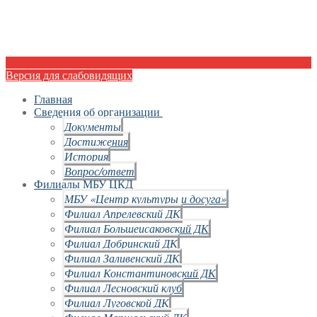
Версия для слабовидящих
Главная
Сведения об организации
Документы
Достижения
История
Вопрос/ответ
Филиалы МБУ ЦКД
МБУ «Центр культуры и досуга»
Филиал Апрелевский ДК
Филиал Большеисаковский ДК
Филиал Добринский ДК
Филиал Заливенский ДК
Филиал Константиновский ДК
Филиал Лесновский клуб
Филиал Луговской ДК