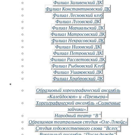
Филиал Заливенский ДК
Филиал Константиновский ДК
Филиал Лесновский клуб
Филиал Луговской ДК
Филиал Маршальский ДК
Филиал Матросовский ДК
Филиал Некрасовский ДК
Филиал Низовский ДК
Филиал Петровский ДК
Филиал Рассветовский ДК
Филиал Рыбновский Клуб
Филиал Ушаковский ДК
Филиал Храбровский ДК
Образцовый хореографический ансамбль
«Калейдоскоп» и «Премьера»
Хореографический ансамбль «Солнечные
зайчики».
Народный театр “В”
Образцовая театральная студия «Оле-Лукойе»
Студия художественного слова “Вслух”
Вокальный ансамбль “После дождя”