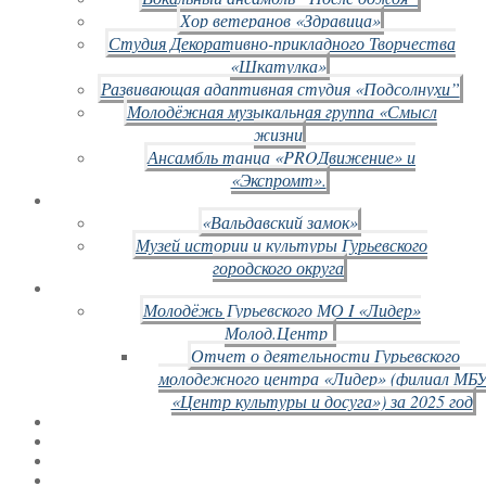
Хор ветеранов «Здравица»
Студия Декоративно-прикладного Творчества
«Шкатулка»
Развивающая адаптивная студия «Подсолнухи”
Молодёжная музыкальная группа «Смысл
жизни
Ансамбль танца «PROДвижение» и
«Экспромт».
«Вальдавский замок»
Музей истории и культуры Гурьевского
городского округа
Молодёжь Гурьевского МО I «Лидер»
Молод.Центр
Отчет о деятельности Гурьевского
молодежного центра «Лидер» (филиал МБ
«Центр культуры и досуга») за 2025 год