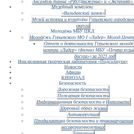
Ансамбль танца «PROДвижение» и «Экспромт».
Музейный комплекс
«Вальдавский замок»
Музей истории и культуры Гурьевского городског
округа
Молодёжь МБУ ЦКД
Молодёжь Гурьевского МО I «Лидер» Молод.Цент
Отчет о деятельности Гурьевского молод
центра «Лидер» (филиал МБУ «Центр куль
досуга») за 2025 год
Инклюзивная творческая лаборатория «Подсолнухи»
Новости
Афиши
КИНОЗАЛ
Безопасность
Дорожная безопасность
Пожарная безопасность
Информационная безопасность в Интернете
Здоровый образ жизни
Антикоррупция
Профилактика безопасности и правонарушения
несовершеннолетних
Терроризм