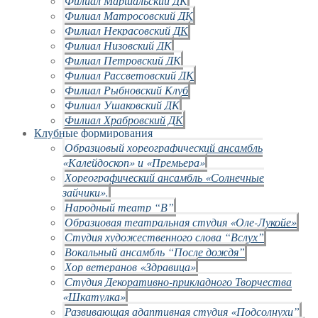
Филиал Маршальский ДК
Филиал Матросовский ДК
Филиал Некрасовский ДК
Филиал Низовский ДК
Филиал Петровский ДК
Филиал Рассветовский ДК
Филиал Рыбновский Клуб
Филиал Ушаковский ДК
Филиал Храбровский ДК
Клубные формирования
Образцовый хореографический ансамбль
«Калейдоскоп» и «Премьера»
Хореографический ансамбль «Солнечные
зайчики».
Народный театр “В”
Образцовая театральная студия «Оле-Лукойе»
Студия художественного слова “Вслух”
Вокальный ансамбль “После дождя”
Хор ветеранов «Здравица»
Студия Декоративно-прикладного Творчества
«Шкатулка»
Развивающая адаптивная студия «Подсолнухи”