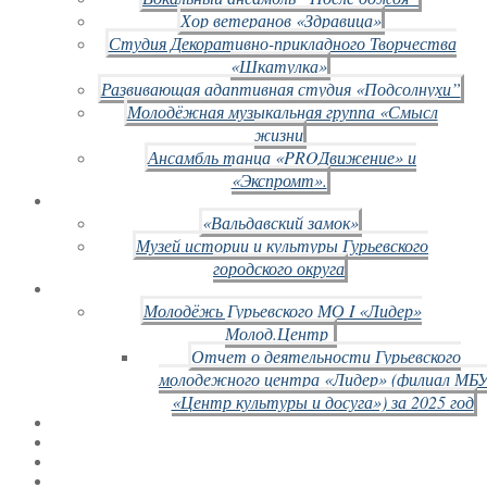
Хор ветеранов «Здравица»
Студия Декоративно-прикладного Творчества
«Шкатулка»
Развивающая адаптивная студия «Подсолнухи”
Молодёжная музыкальная группа «Смысл
жизни
Ансамбль танца «PROДвижение» и
«Экспромт».
«Вальдавский замок»
Музей истории и культуры Гурьевского
городского округа
Молодёжь Гурьевского МО I «Лидер»
Молод.Центр
Отчет о деятельности Гурьевского
молодежного центра «Лидер» (филиал МБ
«Центр культуры и досуга») за 2025 год