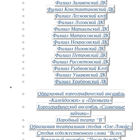
Филиал Заливенский ДК
Филиал Константиновский ДК
Филиал Лесновский клуб
Филиал Луговской ДК
Филиал Маршальский ДК
Филиал Матросовский ДК
Филиал Некрасовский ДК
Филиал Низовский ДК
Филиал Петровский ДК
Филиал Рассветовский ДК
Филиал Рыбновский Клуб
Филиал Ушаковский ДК
Филиал Храбровский ДК
Образцовый хореографический ансамбль
«Калейдоскоп» и «Премьера»
Хореографический ансамбль «Солнечные
зайчики».
Народный театр “В”
Образцовая театральная студия «Оле-Лукойе»
Студия художественного слова “Вслух”
Вокальный ансамбль “После дождя”