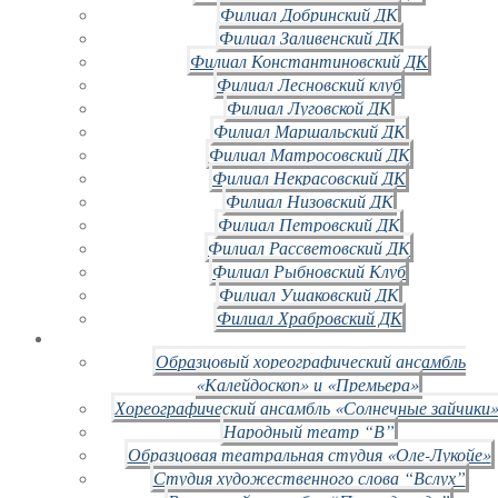
Филиал Добринский ДК
Филиал Заливенский ДК
Филиал Константиновский ДК
Филиал Лесновский клуб
Филиал Луговской ДК
Филиал Маршальский ДК
Филиал Матросовский ДК
Филиал Некрасовский ДК
Филиал Низовский ДК
Филиал Петровский ДК
Филиал Рассветовский ДК
Филиал Рыбновский Клуб
Филиал Ушаковский ДК
Филиал Храбровский ДК
Образцовый хореографический ансамбль
«Калейдоскоп» и «Премьера»
Хореографический ансамбль «Солнечные зайчики»
Народный театр “В”
Образцовая театральная студия «Оле-Лукойе»
Студия художественного слова “Вслух”