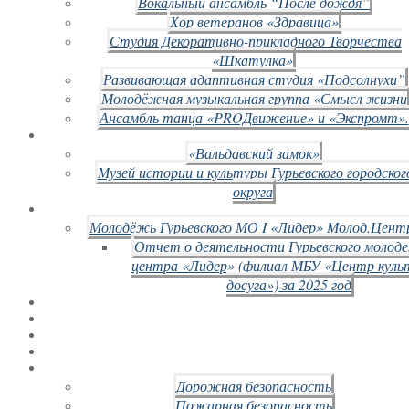
Вокальный ансамбль “После дождя”
Хор ветеранов «Здравица»
Студия Декоративно-прикладного Творчества
«Шкатулка»
Развивающая адаптивная студия «Подсолнухи”
Молодёжная музыкальная группа «Смысл жизни
Ансамбль танца «PROДвижение» и «Экспромт».
«Вальдавский замок»
Музей истории и культуры Гурьевского городског
округа
Молодёжь Гурьевского МО I «Лидер» Молод.Цент
Отчет о деятельности Гурьевского молод
центра «Лидер» (филиал МБУ «Центр куль
досуга») за 2025 год
Дорожная безопасность
Пожарная безопасность