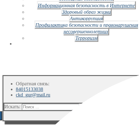
Информационная безопасность в Интернете
Здоровый образ жизни
Антикоррупция
Профилактика безопасности и правонарушения
несовершеннолетних
Терроризм
Обратная связь:
84015133038
ckd_gur@mail.ru
Искать: