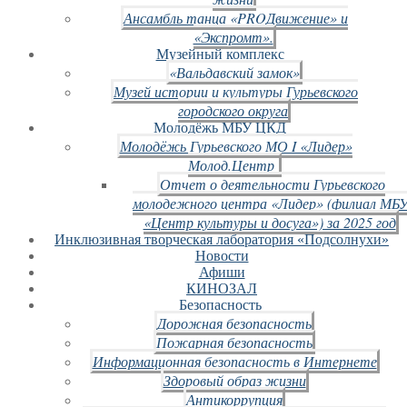
Ансамбль танца «PROДвижение» и
«Экспромт».
Музейный комплекс
«Вальдавский замок»
Музей истории и культуры Гурьевского
городского округа
Молодёжь МБУ ЦКД
Молодёжь Гурьевского МО I «Лидер»
Молод.Центр
Отчет о деятельности Гурьевского
молодежного центра «Лидер» (филиал МБ
«Центр культуры и досуга») за 2025 год
Инклюзивная творческая лаборатория «Подсолнухи»
Новости
Афиши
КИНОЗАЛ
Безопасность
Дорожная безопасность
Пожарная безопасность
Информационная безопасность в Интернете
Здоровый образ жизни
Антикоррупция