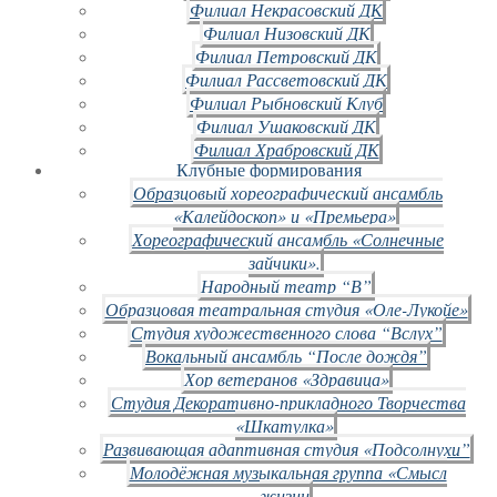
Филиал Некрасовский ДК
Филиал Низовский ДК
Филиал Петровский ДК
Филиал Рассветовский ДК
Филиал Рыбновский Клуб
Филиал Ушаковский ДК
Филиал Храбровский ДК
Клубные формирования
Образцовый хореографический ансамбль
«Калейдоскоп» и «Премьера»
Хореографический ансамбль «Солнечные
зайчики».
Народный театр “В”
Образцовая театральная студия «Оле-Лукойе»
Студия художественного слова “Вслух”
Вокальный ансамбль “После дождя”
Хор ветеранов «Здравица»
Студия Декоративно-прикладного Творчества
«Шкатулка»
Развивающая адаптивная студия «Подсолнухи”
Молодёжная музыкальная группа «Смысл
жизни