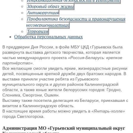
Здоровый образ жизни
Антикоррупция
Профилактика безопасности и правонарушения
несовершеннолетних
Терроризм
Обработка персональных данных
В преддверии Дня России, в фойе МБУ ЦКД г.Гурьевска была
развернута выставка детского творчества, которая является
частью международного проекта
«Россия-Беларусь: крепкое
партнёрство»
.
Все желающие смогли увидеть яркие, жизнерадостные рисунки
детей, посвященные крепкой дружбе двух братских народов. В
выставке приняли участие ребята из Гурьевского
муниципального округа и других районов Калининградской
области, а также юные жители белорусских городов: Гродно,
Слонима, Сморгони, Ошмян.
Выставку также посетила делегация из Беларуси, приехавшая с
визитом в Калининградскую область.
В настоящее время работы можно увидеть в
«Янтарь-холле»
города Светлогорска.
Администрация МО «Гурьевский муниципальный округ