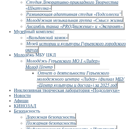
Студия Декоративно-прикладного Творчества
«Шкатулка»
Развивающая адаптивная студия «Подсолнухи”
Молодёжная музыкальная группа «Смысл жизни
Ансамбль танца «PROДвижение» и «Экспромт».
Музейный комплекс
«Вальдавский замок»
Музей истории и культуры Гурьевского городского
округа
Молодёжь МБУ ЦКД
Молодёжь Гурьевского МО I «Лидер»
Молод.Центр
Отчет о деятельности Гурьевского
молодежного центра «Лидер» (филиал МБУ
«Центр культуры и досуга») за 2025 год
Инклюзивная творческая лаборатория «Подсолнухи»
Новости
Афиши
КИНОЗАЛ
Безопасность
Дорожная безопасность
Пожарная безопасность
Информационная безопасность в Интернете