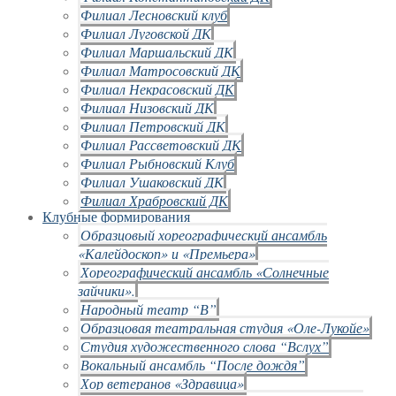
Филиал Лесновский клуб
Филиал Луговской ДК
Филиал Маршальский ДК
Филиал Матросовский ДК
Филиал Некрасовский ДК
Филиал Низовский ДК
Филиал Петровский ДК
Филиал Рассветовский ДК
Филиал Рыбновский Клуб
Филиал Ушаковский ДК
Филиал Храбровский ДК
Клубные формирования
Образцовый хореографический ансамбль
«Калейдоскоп» и «Премьера»
Хореографический ансамбль «Солнечные
зайчики».
Народный театр “В”
Образцовая театральная студия «Оле-Лукойе»
Студия художественного слова “Вслух”
Вокальный ансамбль “После дождя”
Хор ветеранов «Здравица»