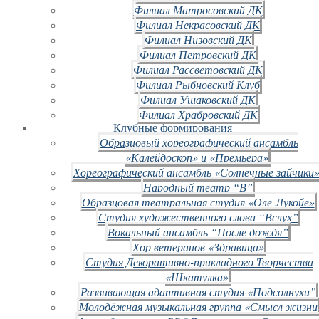
Филиал Матросовский ДК
Филиал Некрасовский ДК
Филиал Низовский ДК
Филиал Петровский ДК
Филиал Рассветовский ДК
Филиал Рыбновский Клуб
Филиал Ушаковский ДК
Филиал Храбровский ДК
Клубные формирования
Образцовый хореографический ансамбль
«Калейдоскоп» и «Премьера»
Хореографический ансамбль «Солнечные зайчики»
Народный театр “В”
Образцовая театральная студия «Оле-Лукойе»
Студия художественного слова “Вслух”
Вокальный ансамбль “После дождя”
Хор ветеранов «Здравица»
Студия Декоративно-прикладного Творчества
«Шкатулка»
Развивающая адаптивная студия «Подсолнухи”
Молодёжная музыкальная группа «Смысл жизни