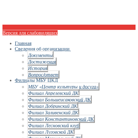
Версия для слабовидящих
Главная
Сведения об организации
Документы
Достижения
История
Вопрос/ответ
Филиалы МБУ ЦКД
МБУ «Центр культуры и досуга»
Филиал Апрелевский ДК
Филиал Большеисаковский ДК
Филиал Добринский ДК
Филиал Заливенский ДК
Филиал Константиновский ДК
Филиал Лесновский клуб
Филиал Луговской ДК