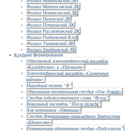
Филиал Маршальский ДК
Филиал Матросовский ДК
Филиал Некрасовский ДК
Филиал Низовский ДК
Филиал Петровский ДК
Филиал Рассветовский ДК
Филиал Рыбновский Клуб
Филиал Ушаковский ДК
Филиал Храбровский ДК
Клубные формирования
Образцовый хореографический ансамбль
«Калейдоскоп» и «Премьера»
Хореографический ансамбль «Солнечные
зайчики».
Народный театр “В”
Образцовая театральная студия «Оле-Лукойе»
Студия художественного слова “Вслух”
Вокальный ансамбль “После дождя”
Хор ветеранов «Здравица»
Студия Декоративно-прикладного Творчества
«Шкатулка»
Развивающая адаптивная студия «Подсолнухи”