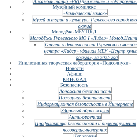
Ансамбль танца «PROДвижение» и «Экспромт».
Музейный комплекс
«Вальдавский замок»
Музей истории и культуры Гурьевского городског
округа
Молодёжь МБУ ЦКД
Молодёжь Гурьевского МО I «Лидер» Молод.Цент
Отчет о деятельности Гурьевского молод
центра «Лидер» (филиал МБУ «Центр куль
досуга») за 2025 год
Инклюзивная творческая лаборатория «Подсолнухи»
Новости
Афиши
КИНОЗАЛ
Безопасность
Дорожная безопасность
Пожарная безопасность
Информационная безопасность в Интернете
Здоровый образ жизни
Антикоррупция
Профилактика безопасности и правонарушения
несовершеннолетних
Терроризм