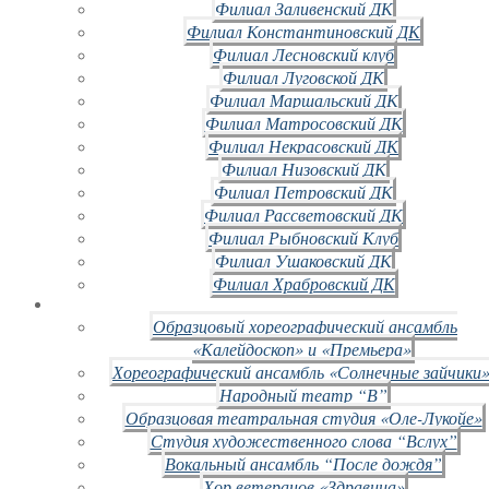
Филиал Заливенский ДК
Филиал Константиновский ДК
Филиал Лесновский клуб
Филиал Луговской ДК
Филиал Маршальский ДК
Филиал Матросовский ДК
Филиал Некрасовский ДК
Филиал Низовский ДК
Филиал Петровский ДК
Филиал Рассветовский ДК
Филиал Рыбновский Клуб
Филиал Ушаковский ДК
Филиал Храбровский ДК
Образцовый хореографический ансамбль
«Калейдоскоп» и «Премьера»
Хореографический ансамбль «Солнечные зайчики»
Народный театр “В”
Образцовая театральная студия «Оле-Лукойе»
Студия художественного слова “Вслух”
Вокальный ансамбль “После дождя”
Хор ветеранов «Здравица»