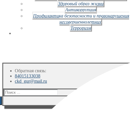
Здоровый образ жизни
Антикоррупция
Профилактика безопасности и правонарушения
несовершеннолетних
Терроризм
Обратная связь:
84015133038
ckd_gur@mail.ru
Искать: