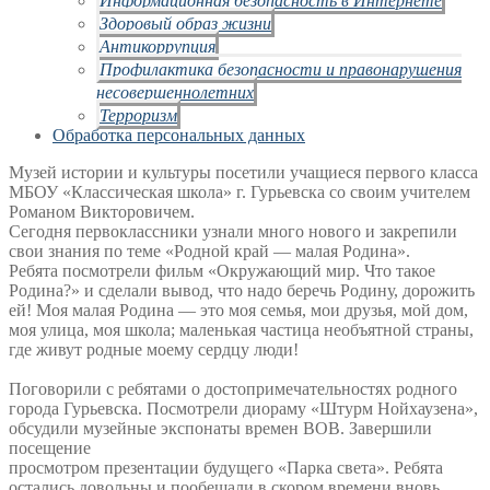
Здоровый образ жизни
Антикоррупция
Профилактика безопасности и правонарушения
несовершеннолетних
Терроризм
Обработка персональных данных
Музей истории и культуры посетили учащиеся первого класса
МБОУ «Классическая школа» г. Гурьевска со своим учителем
Романом Викторовичем.
Сегодня первоклассники узнали много нового и закрепили
свои знания по теме «Родной край — малая Родина».
Ребята посмотрели фильм «Окружающий мир. Что такое
Родина?» и сделали вывод, что надо беречь Родину, дорожить
ей! Моя малая Родина — это моя семья, мои друзья, мой дом,
моя улица, моя школа; маленькая частица необъятной страны,
где живут родные моему сердцу люди!
Поговорили с ребятами о достопримечательностях родного
города Гурьевска. Посмотрели диораму «Штурм Нойхаузена»,
обсудили музейные экспонаты времен ВОВ. Завершили
посещение
просмотром презентации будущего «Парка света». Ребята
остались довольны и пообещали в скором времени вновь