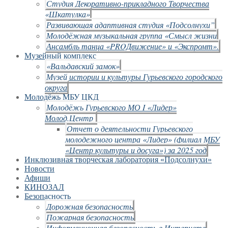
Студия Декоративно-прикладного Творчества
«Шкатулка»
Развивающая адаптивная студия «Подсолнухи”
Молодёжная музыкальная группа «Смысл жизни
Ансамбль танца «PROДвижение» и «Экспромт».
Музейный комплекс
«Вальдавский замок»
Музей истории и культуры Гурьевского городского
округа
Молодёжь МБУ ЦКД
Молодёжь Гурьевского МО I «Лидер»
Молод.Центр
Отчет о деятельности Гурьевского
молодежного центра «Лидер» (филиал МБУ
«Центр культуры и досуга») за 2025 год
Инклюзивная творческая лаборатория «Подсолнухи»
Новости
Афиши
КИНОЗАЛ
Безопасность
Дорожная безопасность
Пожарная безопасность
Информационная безопасность в Интернете