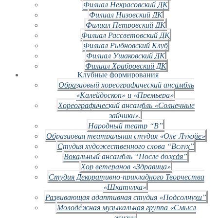
Филиал Некрасовский ДК
Филиал Низовский ДК
Филиал Петровский ДК
Филиал Рассветовский ДК
Филиал Рыбновский Клуб
Филиал Ушаковский ДК
Филиал Храбровский ДК
Клубные формирования
Образцовый хореографический ансамбль
«Калейдоскоп» и «Премьера»
Хореографический ансамбль «Солнечные
зайчики».
Народный театр “В”
Образцовая театральная студия «Оле-Лукойе»
Студия художественного слова “Вслух”
Вокальный ансамбль “После дождя”
Хор ветеранов «Здравица»
Студия Декоративно-прикладного Творчества
«Шкатулка»
Развивающая адаптивная студия «Подсолнухи”
Молодёжная музыкальная группа «Смысл
жизни