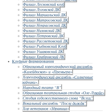
Филиал Лесновский клуб
Филиал Луговской ДК
Филиал Маршальский ДК
Филиал Матросовский ДК
Филиал Некрасовский ДК
Филиал Низовский ДК
Филиал Петровский ДК
Филиал Рассветовский ДК
Филиал Рыбновский Клуб
Филиал Ушаковский ДК
Филиал Храбровский ДК
Клубные формирования
Образцовый хореографический ансамбль
«Калейдоскоп» и «Премьера»
Хореографический ансамбль «Солнечные
зайчики».
Народный театр “В”
Образцовая театральная студия «Оле-Лукойе»
Студия художественного слова “Вслух”
Вокальный ансамбль “После дождя”
Хор ветеранов «Здравица»