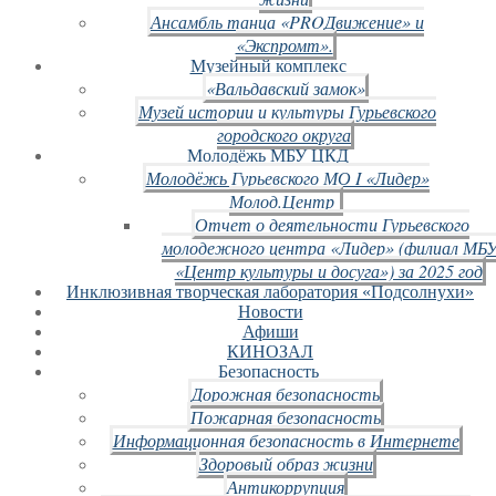
Ансамбль танца «PROДвижение» и
«Экспромт».
Музейный комплекс
«Вальдавский замок»
Музей истории и культуры Гурьевского
городского округа
Молодёжь МБУ ЦКД
Молодёжь Гурьевского МО I «Лидер»
Молод.Центр
Отчет о деятельности Гурьевского
молодежного центра «Лидер» (филиал МБ
«Центр культуры и досуга») за 2025 год
Инклюзивная творческая лаборатория «Подсолнухи»
Новости
Афиши
КИНОЗАЛ
Безопасность
Дорожная безопасность
Пожарная безопасность
Информационная безопасность в Интернете
Здоровый образ жизни
Антикоррупция