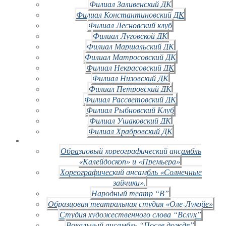
Филиал Заливенский ДК
Филиал Константиновский ДК
Филиал Лесновский клуб
Филиал Луговской ДК
Филиал Маршальский ДК
Филиал Матросовский ДК
Филиал Некрасовский ДК
Филиал Низовский ДК
Филиал Петровский ДК
Филиал Рассветовский ДК
Филиал Рыбновский Клуб
Филиал Ушаковский ДК
Филиал Храбровский ДК
Образцовый хореографический ансамбль
«Калейдоскоп» и «Премьера»
Хореографический ансамбль «Солнечные
зайчики».
Народный театр “В”
Образцовая театральная студия «Оле-Лукойе»
Студия художественного слова “Вслух”
Вокальный ансамбль “После дождя”