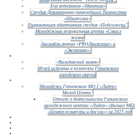
Хор ветеранов «Здравица»
Студия Декоративно-прикладного Творчества
«Шкатулка»
Развивающая адаптивная студия «Подсолнухи”
Молодёжная музыкальная группа «Смысл
жизни
Ансамбль танца «PROДвижение» и
«Экспромт».
«Вальдавский замок»
Музей истории и культуры Гурьевского
городского округа
Молодёжь Гурьевского МО I «Лидер»
Молод.Центр
Отчет о деятельности Гурьевского
молодежного центра «Лидер» (филиал МБ
«Центр культуры и досуга») за 2025 год