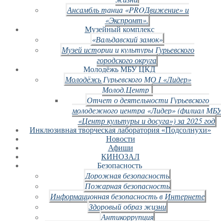
Ансамбль танца «PROДвижение» и
«Экспромт».
Музейный комплекс
«Вальдавский замок»
Музей истории и культуры Гурьевского
городского округа
Молодёжь МБУ ЦКД
Молодёжь Гурьевского МО I «Лидер»
Молод.Центр
Отчет о деятельности Гурьевского
молодежного центра «Лидер» (филиал МБ
«Центр культуры и досуга») за 2025 год
Инклюзивная творческая лаборатория «Подсолнухи»
Новости
Афиши
КИНОЗАЛ
Безопасность
Дорожная безопасность
Пожарная безопасность
Информационная безопасность в Интернете
Здоровый образ жизни
Антикоррупция