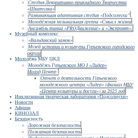
Студия Декоративно-прикладного Творчества
«Шкатулка»
Развивающая адаптивная студия «Подсолнухи”
Молодёжная музыкальная группа «Смысл жизни
Ансамбль танца «PROДвижение» и «Экспромт».
Музейный комплекс
«Вальдавский замок»
Музей истории и культуры Гурьевского городского
округа
Молодёжь МБУ ЦКД
Молодёжь Гурьевского МО I «Лидер»
Молод.Центр
Отчет о деятельности Гурьевского
молодежного центра «Лидер» (филиал МБУ
«Центр культуры и досуга») за 2025 год
Инклюзивная творческая лаборатория «Подсолнухи»
Новости
Афиши
КИНОЗАЛ
Безопасность
Дорожная безопасность
Пожарная безопасность
Информационная безопасность в Интернете