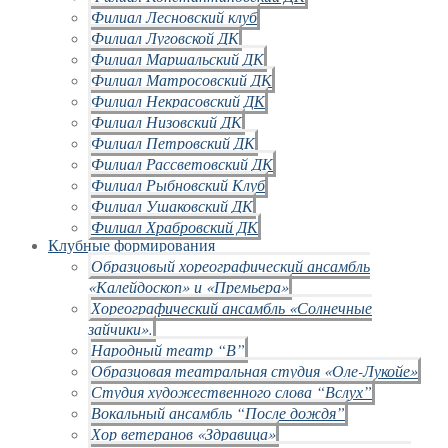
Филиал Лесновский клуб
Филиал Луговской ДК
Филиал Маршальский ДК
Филиал Матросовский ДК
Филиал Некрасовский ДК
Филиал Низовский ДК
Филиал Петровский ДК
Филиал Рассветовский ДК
Филиал Рыбновский Клуб
Филиал Ушаковский ДК
Филиал Храбровский ДК
Клубные формирования
Образцовый хореографический ансамбль
«Калейдоскоп» и «Премьера»
Хореографический ансамбль «Солнечные
зайчики».
Народный театр “В”
Образцовая театральная студия «Оле-Лукойе»
Студия художественного слова “Вслух”
Вокальный ансамбль “После дождя”
Хор ветеранов «Здравица»