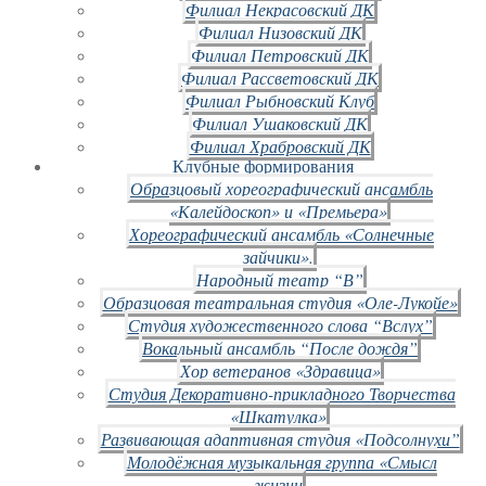
Филиал Некрасовский ДК
Филиал Низовский ДК
Филиал Петровский ДК
Филиал Рассветовский ДК
Филиал Рыбновский Клуб
Филиал Ушаковский ДК
Филиал Храбровский ДК
Клубные формирования
Образцовый хореографический ансамбль
«Калейдоскоп» и «Премьера»
Хореографический ансамбль «Солнечные
зайчики».
Народный театр “В”
Образцовая театральная студия «Оле-Лукойе»
Студия художественного слова “Вслух”
Вокальный ансамбль “После дождя”
Хор ветеранов «Здравица»
Студия Декоративно-прикладного Творчества
«Шкатулка»
Развивающая адаптивная студия «Подсолнухи”
Молодёжная музыкальная группа «Смысл
жизни