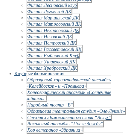
Филиал Лесновский клуб
Филиал Луговской ДК
Филиал Маршальский ДК
Филиал Матросовский ДК
Филиал Некрасовский ДК
Филиал Низовский ДК
Филиал Петровский ДК
Филиал Рассветовский ДК
Филиал Рыбновский Клуб
Филиал Ушаковский ДК
Филиал Храбровский ДК
Клубные формирования
Образцовый хореографический ансамбль
«Калейдоскоп» и «Премьера»
Хореографический ансамбль «Солнечные
зайчики».
Народный театр “В”
Образцовая театральная студия «Оле-Лукойе»
Студия художественного слова “Вслух”
Вокальный ансамбль “После дождя”
Хор ветеранов «Здравица»