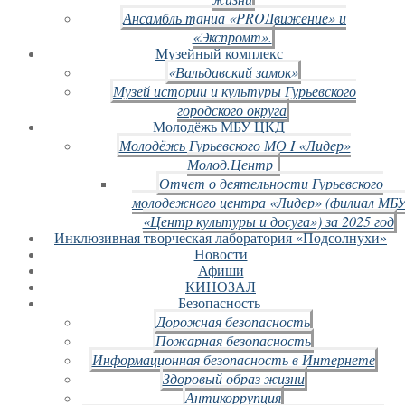
Ансамбль танца «PROДвижение» и
«Экспромт».
Музейный комплекс
«Вальдавский замок»
Музей истории и культуры Гурьевского
городского округа
Молодёжь МБУ ЦКД
Молодёжь Гурьевского МО I «Лидер»
Молод.Центр
Отчет о деятельности Гурьевского
молодежного центра «Лидер» (филиал МБ
«Центр культуры и досуга») за 2025 год
Инклюзивная творческая лаборатория «Подсолнухи»
Новости
Афиши
КИНОЗАЛ
Безопасность
Дорожная безопасность
Пожарная безопасность
Информационная безопасность в Интернете
Здоровый образ жизни
Антикоррупция