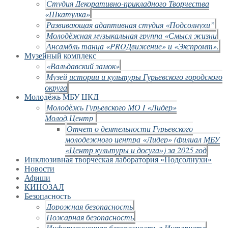
Студия Декоративно-прикладного Творчества
«Шкатулка»
Развивающая адаптивная студия «Подсолнухи”
Молодёжная музыкальная группа «Смысл жизни
Ансамбль танца «PROДвижение» и «Экспромт».
Музейный комплекс
«Вальдавский замок»
Музей истории и культуры Гурьевского городского
округа
Молодёжь МБУ ЦКД
Молодёжь Гурьевского МО I «Лидер»
Молод.Центр
Отчет о деятельности Гурьевского
молодежного центра «Лидер» (филиал МБУ
«Центр культуры и досуга») за 2025 год
Инклюзивная творческая лаборатория «Подсолнухи»
Новости
Афиши
КИНОЗАЛ
Безопасность
Дорожная безопасность
Пожарная безопасность
Информационная безопасность в Интернете