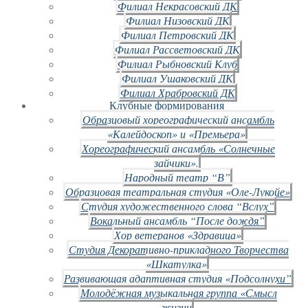
Филиал Некрасовский ДК
Филиал Низовский ДК
Филиал Петровский ДК
Филиал Рассветовский ДК
Филиал Рыбновский Клуб
Филиал Ушаковский ДК
Филиал Храбровский ДК
Клубные формирования
Образцовый хореографический ансамбль
«Калейдоскоп» и «Премьера»
Хореографический ансамбль «Солнечные
зайчики».
Народный театр “В”
Образцовая театральная студия «Оле-Лукойе»
Студия художественного слова “Вслух”
Вокальный ансамбль “После дождя”
Хор ветеранов «Здравица»
Студия Декоративно-прикладного Творчества
«Шкатулка»
Развивающая адаптивная студия «Подсолнухи”
Молодёжная музыкальная группа «Смысл
жизни